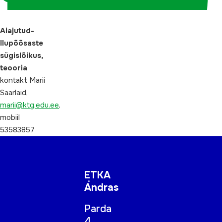
Aiajutud-
Ilupõõsaste
sügislõikus,
teooria
kontakt Marii
Saarlaid,
marii@ktg.edu.ee
,
mobiil
53583857
ETKA
Andras
Parda
4,