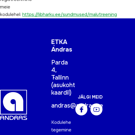
meie
kodulehel:
https://libharku.ee/sundmused/malutreening
ETKA
Andras
Parda
4,
Tallinn
(
asukoht
kaardil
)
JÄLGI MEID
andras@andras.ee
Kodulehe
tegemine