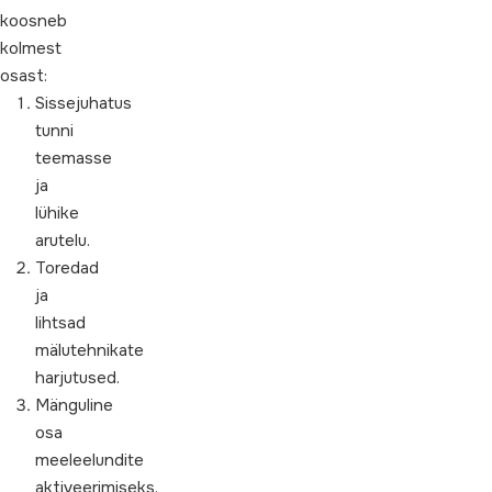
koosneb
kolmest
osast:
Sissejuhatus
tunni
teemasse
ja
lühike
arutelu.
Toredad
ja
lihtsad
mälutehnikate
harjutused.
Mänguline
osa
meeleelundite
aktiveerimiseks.