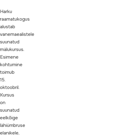
Harku
raamatukogus
alustab
vanemaealistele
suunatud
mälukursus.
Esimene
kohtumine
toimub
15.
oktoobril.
Kursus
on
suunatud
eelkõige
lähiümbruse
elanikele,