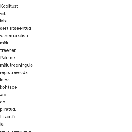
Koolitust
viib
läbi
sertifitseeritud
vanemaealiste
mälu
treener.
Palume
mälutreeningule
registreeruda,
kuna
kohtade
arv
on
piiratud.
Lisainfo
ja
registreerimine