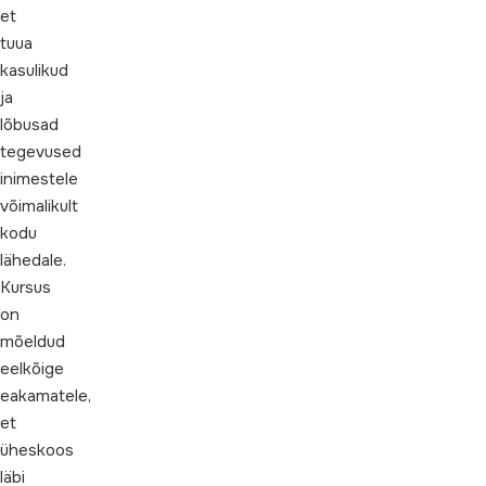
et
tuua
kasulikud
ja
lõbusad
tegevused
inimestele
võimalikult
kodu
lähedale.
Kursus
on
mõeldud
eelkõige
eakamatele,
et
üheskoos
läbi