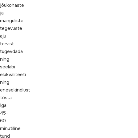
jõukohaste
ja
mänguliste
tegevuste
aju
tervist
tugevdada
ning
seeläbi
elukvaliteeti
ning
enesekindlust
tõsta.
Iga
45–
60
minutiline
tund