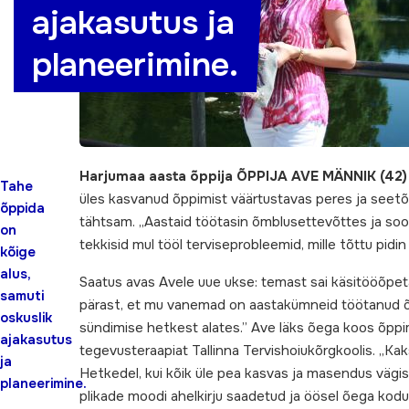
ajakasutus ja
planeerimine.
Harjumaa aasta õppija ÕPPIJA AVE MÄNNIK (42)
Tahe
üles kasvanud õppimist väärtustavas peres ja seetõttu
õppida
tähtsam. „Aastaid töötasin õmblusettevõttes ja soo
on
tekkisid mul tööl terviseprobleemid, mille tõttu pi
kõige
alus,
Saatus avas Avele uue ukse: temast sai käsitööõpetaj
samuti
pärast, et mu vanemad on aastakümneid töötanud õpet
oskuslik
sündimise hetkest alates.” Ave läks õega koos õppima
ajakasutus
tegevusteraapiat Tallinna Tervishoiukõrgkoolis. „Kaks
ja
Hetkedel, kui kõik üle pea kasvas ja masendus vägis
planeerimine.
plikade moodi ahelkirju saadetud ja öösel õega kodut