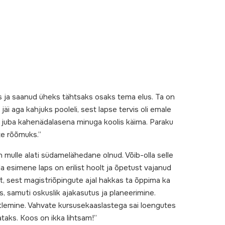
us ja saanud üheks tähtsaks osaks tema elus. Ta on
äi aga kahjuks pooleli, sest lapse tervis oli emale
s juba kahenädalasena minuga koolis käima. Paraku
te rõõmuks.”
 mulle alati südamelähedane olnud. Võib-olla selle
 esimene laps on erilist hoolt ja õpetust vajanud
lt, sest magistriõpingute ajal hakkas ta õppima ka
s, samuti oskuslik ajakasutus ja planeerimine.
õtlemine. Vahvate kursusekaaslastega sai loengutes
taks. Koos on ikka lihtsam!”