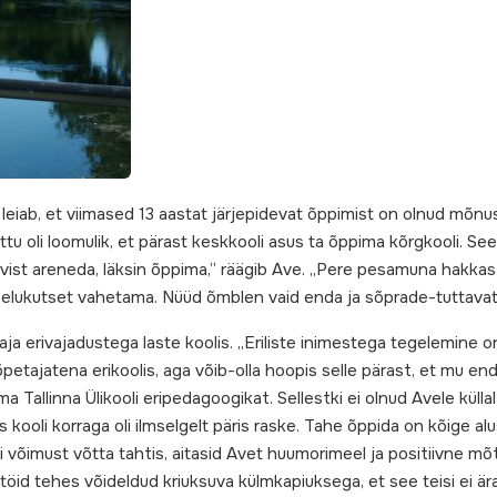
leiab, et viimased 13 aastat järjepidevat õppimist on olnud mõn
 oli loomulik, et pärast keskkooli asus ta õppima kõrgkooli. See j
vist areneda, läksin õppima,” räägib Ave. „Pere pesamuna hakka
din elukutset vahetama. Nüüd õmblen vaid enda ja sõprade-tuttava
a erivajadustega laste koolis. „Eriliste inimestega tegelemine on
ajatena erikoolis, aga võib-olla hoopis selle pärast, et mu enda
 Tallinna Ülikooli eripedagoogikat. Sellestki ei olnud Avele külla
 kooli korraga oli ilmselgelt päris raske. Tahe õppida on kõige alu
i võimust võtta tahtis, aitasid Avet huumorimeel ja positiivne m
öid tehes võideldud kriuksuva külmkapiuksega, et see teisi ei ära