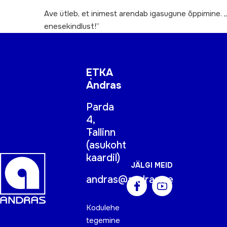
Ave ütleb, et inimest arendab igasugune õppimine. „
enesekindlust!”
ETKA
Andras
Parda
4,
Tallinn
(
asukoht
kaardil
)
JÄLGI MEID
andras@andras.ee
Kodulehe
tegemine