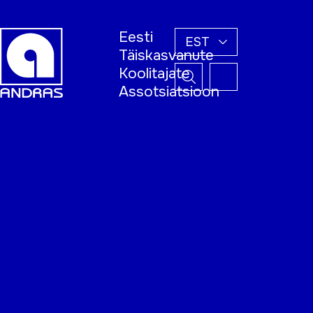
Eesti
EST
Täiskasvanute
Koolitajate
Assotsiatsioon
Esileht
Õppijale
Koolitajale
Täiskasvanud
õppija nädal