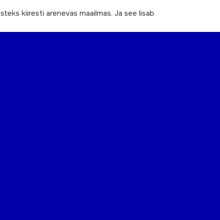
teks kiiresti arenevas maailmas. Ja see lisab