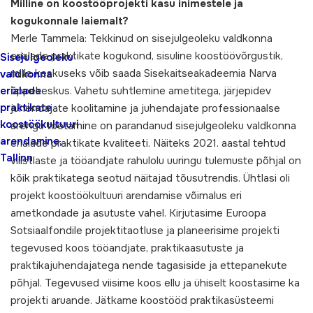
Milline on koostööprojekti kasu inimestele ja
kogukonnale laiemalt?
Merle Tammela: Tekkinud on sisejulgeoleku valdkonna
erialade praktikate kogukond, sisuline koostöövõrgustik,
Sisejulgeoleku
mille keskuseks võib saada Sisekaitseakadeemia Narva
valdkonna
erialade
õppekeskus. Vahetu suhtlemine ametitega, järjepidev
praktikate
juhendajate koolitamine ja juhendajate professionaalse
koostöökultuuri
arengu toetamine on parandanud sisejulgeoleku valdkonna
arendamine,
erialade praktikate kvaliteeti. Näiteks 2021. aastal tehtud
Tallinn
vilistlaste ja tööandjate rahulolu uuringu tulemuste põhjal on
kõik praktikatega seotud näitajad tõusutrendis. Ühtlasi oli
projekt koostöökultuuri arendamise võimalus eri
ametkondade ja asutuste vahel. Kirjutasime Euroopa
Sotsiaalfondile projektitaotluse ja planeerisime projekti
tegevused koos tööandjate, praktikaasutuste ja
praktikajuhendajatega nende tagasiside ja ettepanekute
põhjal. Tegevused viisime koos ellu ja ühiselt koostasime ka
projekti aruande. Jätkame koostööd praktikasüsteemi