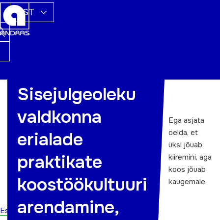
EST
Sisejulgeoleku
Järelkasvu heaks
valdkonna
Ega asjata
öelda, et
erialade
üksi jõuab
praktikate
kiiremini, aga
koos jõuab
koostöökultuuri
kaugemale.
arendamine,
Esileht