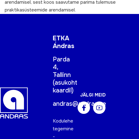
arendamisel, sest koos saavutame parima tulemuse
praktikasüsteemide arendamisel.
ETKA
Andras
Parda
4,
Tallinn
(
asukoht
kaardil
)
JÄLGI MEID
andras@andras.ee
Kodulehe
tegemine
-