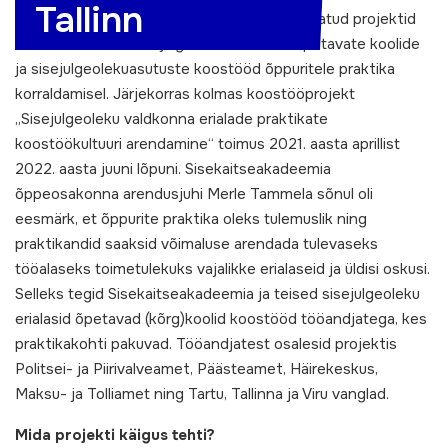
Tallinn
Sisekaitseakadeemia eestvedamisel korraldatud projektid
on soodustanud sisejulgeoleku erialasid õpetavate koolide
ja sisejulgeolekuasutuste koostööd õppuritele praktika
korraldamisel. Järjekorras kolmas koostööprojekt
„Sisejulgeoleku valdkonna erialade praktikate
koostöökultuuri arendamine“ toimus 2021. aasta aprillist
2022. aasta juuni lõpuni. Sisekaitseakadeemia
õppeosakonna arendusjuhi Merle Tammela sõnul oli
eesmärk, et õppurite praktika oleks tulemuslik ning
praktikandid saaksid võimaluse arendada tulevaseks
tööalaseks toimetulekuks vajalikke erialaseid ja üldisi oskusi.
Selleks tegid Sisekaitseakadeemia ja teised sisejulgeoleku
erialasid õpetavad (kõrg)koolid koostööd tööandjatega, kes
praktikakohti pakuvad. Tööandjatest osalesid projektis
Politsei- ja Piirivalveamet, Päästeamet, Häirekeskus,
Maksu- ja Tolliamet ning Tartu, Tallinna ja Viru vanglad.
Mida projekti käigus tehti?