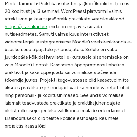
Merle Tammela: Praktikaasutustes ja (kõrg)koolides toimus
20 koolitust ja 13 seminari. WordPressi platvormil valmis
atraktiivne ja kasutajasõbralik praktikate veebikeskkond
https://praktikad.ee
, mida on mugav kasutada
nutiseadmetes. Samuti valmis kuus interaktiivset
videomaterjali ja integreerisime Moodle’i veebikeskkonda e-
baaskursuse algajatele juhendajatele. Sellele on vaba
juurdepääs kõikidel huvilistel, e-kursusele sisenemiseks on
vaja Moodle’i kontot. Kaasasime õppeprotsessi kaheksa
praktikut ja kaks õppejõudu sai võimaluse stažeerida
tööandja juures. Projekti tegevustesse olid kaasatud mitte
üksnes praktikate juhendajad, vaid ka nende vahetud juhid
ning personali- ja koolitusinimesed. See andis võimaluse
laiemalt teadvustada praktikate ja praktikajuhendajate
olulist rolli sisejulgeoleku valdkonna erialade edendamisel.
Lisaboonuseks olid teiste koolide esindajad, kes meie
projektis kaasa lõid.