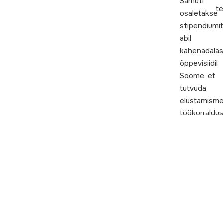
Samuti
te
osaletakse
stipendiumi
abil
kahenädalas
õppevisiidil
Soome, et
tutvuda
elustamism
töökorraldus