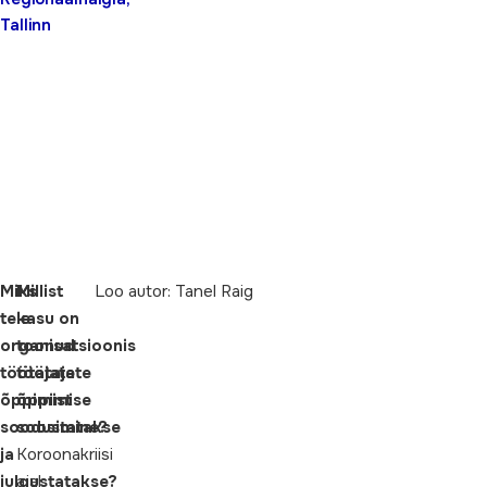
Tallinn
Miks
Millist
Loo autor: Tanel Raig
teie
kasu on
organisatsioonis
toonud
töötajate
töötajate
õppimist
õppimise
soodustatakse
soosimine?
ja
Koroonakriisi
julgustatakse?
ajal