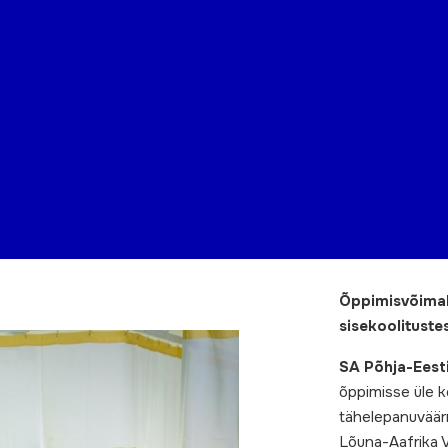
Õppimisvõimal
sisekoolituste
SA Põhja-Eesti
õppimisse üle k
tähelepanuväärn
Lõuna-Aafrika Va