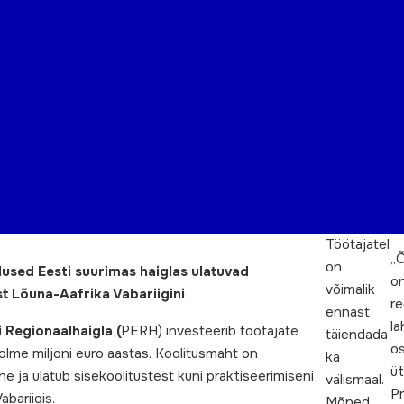
Töötajatel
„
on
used Eesti suurimas haiglas ulatuvad
o
võimalik
st Lõuna-Aafrika Vabariigini
re
ennast
l
 Regionaalhaigla (
PERH) investeerib töötajate
täiendada
os
olme miljoni euro aastas. Koolitusmaht on
ka
üt
e ja ulatub sisekoolitustest kuni praktiseerimiseni
välismaal.
Pr
bariigis.
Mõned