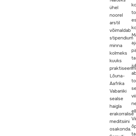
Näiteks
k
ühel
t
noorel
e
arstil
ko
võimaldab
M
stipendium
aj
minna
pä
kolmeks
ta
kuuks
ju
praktiseeri
ab
Lõuna-
to
Aafrika
se
Vabariiki
vi
sealse
ne
haigla
el
erakorralise
V
meditsiini
õ
osakonda.
ta