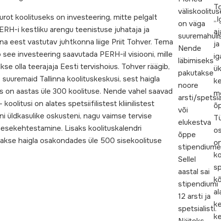
To
väliskoolitu
eurot koolituseks on investeering, mitte pelgalt
„I
on väga
PERH-i kestliku arengu teenistuse juhataja ja
aj
suuremahuli
na eest vastutav juhtkonna liige Priit Tohver. Tema
ja
Nende
 see investeering saavutada PERH-il visiooni, mille
ig
läbimiseks
se olla teerajaja Eesti tervishoius. Tohver räägib,
ü
pakutakse
suuremaid Tallinna koolituskeskusi, sest haigla
k
noore
is on aastas üle 300 koolituse. Nende vahel saavad
m
arsti/spetsia
 koolitusi on alates spetsiifilistest kliinilistest
õp
või
i üldkasulike oskusteni, nagu vaimse tervise
Tü
elukestva
esekehtestamine. Lisaks koolituskalendri
o
õppe
hakse haigla osakondades üle 500 sisekoolituse
o
stipendiume
k
Sellel
sp
aastal sai
kõ
stipendiumi
al
12 arsti ja
ke
spetsialisti.
k