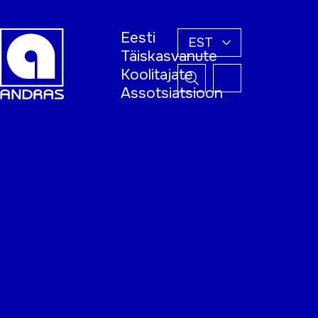
Eesti
EST
Täiskasvanute
Koolitajate
Assotsiatsioon
Esileht
Õppijale
Koolitajale
Täiskasvanud
õppija nädal