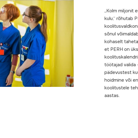
„Kolm miljonit 
kulu,“ rõhutab 
koolitusvaldkon
sõnul võimaldab
kohaselt tahetak
et PERH on üks 
koolituskalendr
töötajad valida –
pädevustest kun
hoidmine või en
koolitustele te
aastas.