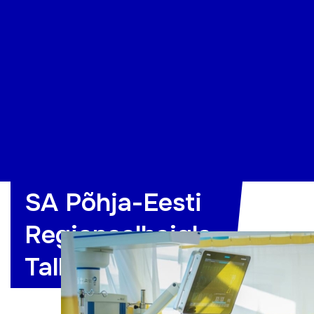
Organisatsioon
Projektid
Kontakt
SA Põhja-Eesti
Regionaalhaigla,
Tallinn