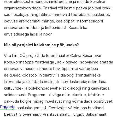
noortekeskuste, haridusministeeriumi ja muude kohalike
organisatsioonidega. Festival tõi kolme päeva jooksul kokku
sadu osalejaid ning hõlmas erinevaid töötubasid, pakkudes
loovuse arendamist, mänge, keeleõpet, informatsiooni
erinevatest riikidest ja kultuuridest. Kaasati ka
erivajadusega lapsi ja noori.
Mis oli projekti käivitamise põhjuseks?
VitaTiim OÜ projektide koordinaator Galina Kušanova:
Kogukonnaõppe festivaliga „Kõik õpivad“ soovisime äratada
erinevas vanuses inimeste huvi õppimise vastu; luua
eeldused koostöö, initsiatiivi ja dialoogi arendamiseks;
laiendada ja rikastada osalejate suhtluskonda; edendada
kultuuride- ja põlvkondadevahelist dialoogi ning kasvatada
solidaarsust. Programm oli väga mitmekesine, tahtsime
pakkuda kõigile midagi huvitavat ning võimaldada positiivset
Projects
õpi- ja osaluskogemust. Festivalist võtsid osa huvilised
Eestist, Sloveeniast, Prantsusmaalt, Türgist, Saksamaalt,