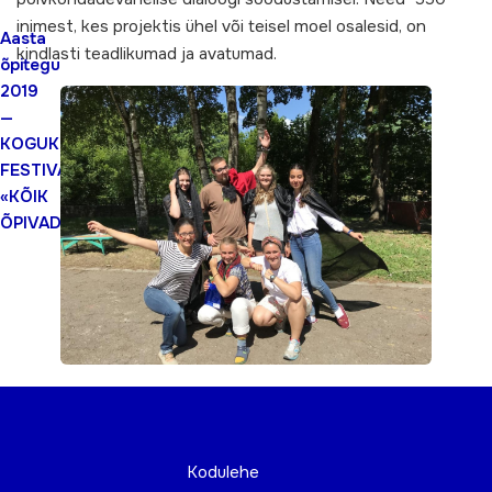
inimest, kes projektis ühel või teisel moel osalesid, on
Aasta
kindlasti teadlikumad ja avatumad.
õpitegu
2019
—
KOGUKONNAÕPPE
FESTIVAL
«KÕIK
ÕPIVAD»
Kodulehe