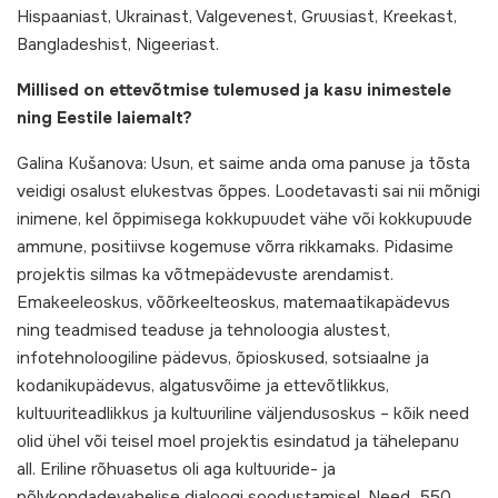
Hispaaniast, Ukrainast, Valgevenest, Gruusiast, Kreekast,
Bangladeshist, Nigeeriast.
Millised on ettevõtmise tulemused ja kasu inimestele
ning Eestile laiemalt?
Galina Kušanova: Usun, et saime anda oma panuse ja tõsta
veidigi osalust elukestvas õppes. Loodetavasti sai nii mõnigi
inimene, kel õppimisega kokkupuudet vähe või kokkupuude
ammune, positiivse kogemuse võrra rikkamaks. Pidasime
projektis silmas ka võtmepädevuste arendamist.
Emakeeleoskus, võõrkeelteoskus, matemaatikapädevus
ning teadmised teaduse ja tehnoloogia alustest,
infotehnoloogiline pädevus, õpioskused, sotsiaalne ja
kodanikupädevus, algatusvõime ja ettevõtlikkus,
kultuuriteadlikkus ja kultuuriline väljendusoskus – kõik need
olid ühel või teisel moel projektis esindatud ja tähelepanu
all. Eriline rõhuasetus oli aga kultuuride- ja
põlvkondadevahelise dialoogi soodustamisel. Need 550