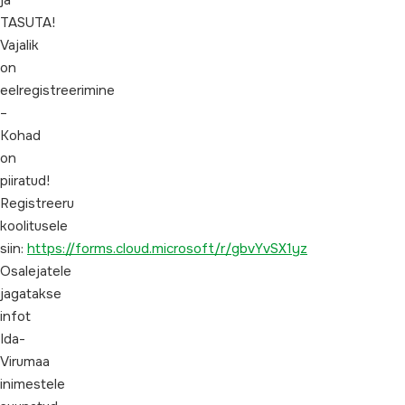
ja
TASUTA!
Vajalik
on
eelregistreerimine
–
Kohad
on
piiratud!
Registreeru
koolitusele
siin:
https://forms.cloud.microsoft/r/gbvYvSX1yz
Osalejatele
jagatakse
infot
Ida-
Virumaa
inimestele