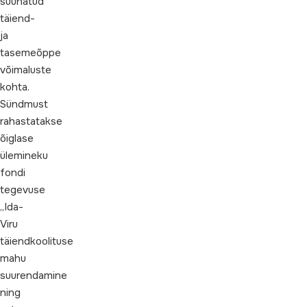
suunatud
täiend-
ja
tasemeõppe
võimaluste
kohta.
Sündmust
rahastatakse
õiglase
ülemineku
fondi
tegevuse
„Ida-
Viru
täiendkoolituse
mahu
suurendamine
ning