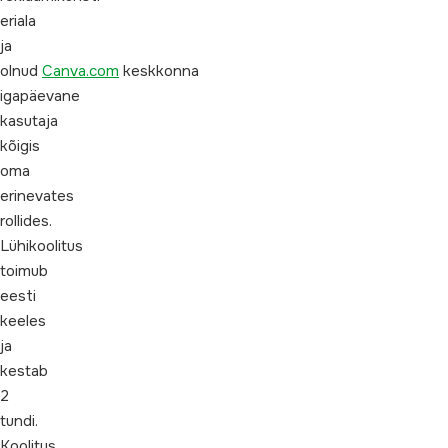
eriala
ja
olnud
Canva.com
keskkonna
igapäevane
kasutaja
kõigis
oma
erinevates
rollides.
Lühikoolitus
toimub
eesti
keeles
ja
kestab
2
tundi.
Koolitus