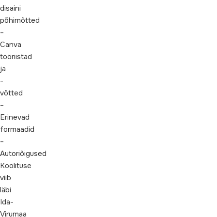
disaini
põhimõtted
–
Canva
tööriistad
ja
-
võtted
–
Erinevad
formaadid
–
Autoriõigused
Koolituse
viib
läbi
Ida-
Virumaa