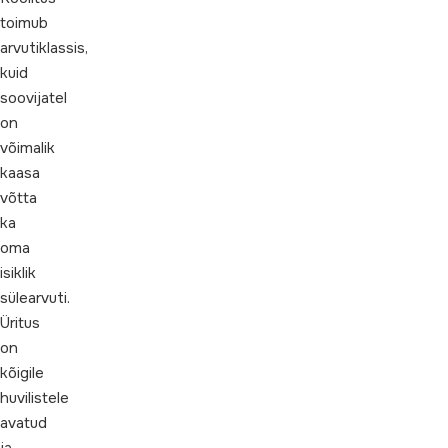
toimub
arvutiklassis,
kuid
soovijatel
on
võimalik
kaasa
võtta
ka
oma
isiklik
sülearvuti.
Üritus
on
kõigile
huvilistele
avatud