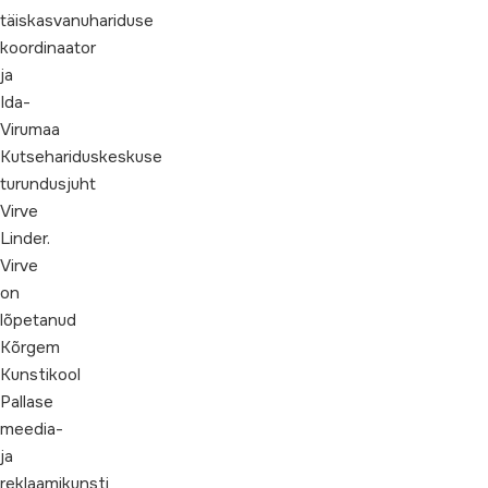
täiskasvanuhariduse
koordinaator
ja
Ida-
Virumaa
Kutsehariduskeskuse
turundusjuht
Virve
Linder.
Virve
on
lõpetanud
Kõrgem
Kunstikool
Pallase
meedia-
ja
reklaamikunsti