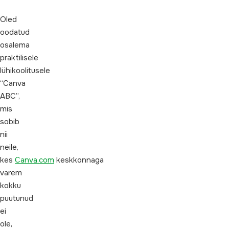
Oled
oodatud
osalema
praktilisele
lühikoolitusele
“Canva
ABC”,
mis
sobib
nii
neile,
kes
Canva.com
keskkonnaga
varem
kokku
puutunud
ei
ole,