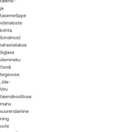
täiend-
ja
tasemeõppe
võimaluste
kohta.
Sündmust
rahastatakse
õiglase
ülemineku
fondi
tegevuse
„Ida-
Viru
täiendkoolituse
mahu
suurendamine
ning
uute