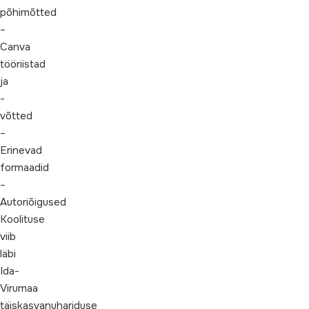
põhimõtted
–
Canva
tööriistad
ja
-
võtted
–
Erinevad
formaadid
–
Autoriõigused
Koolituse
viib
läbi
Ida-
Virumaa
täiskasvanuhariduse