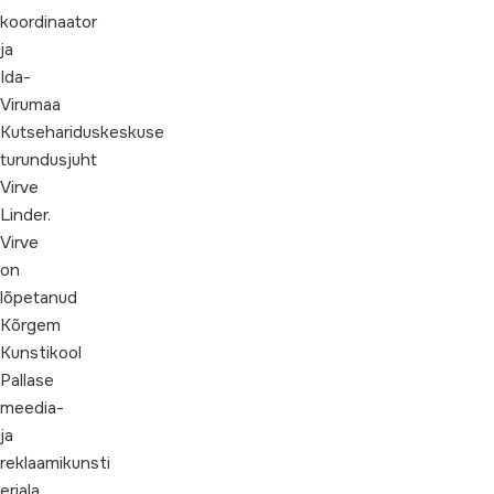
koordinaator
ja
Ida-
Virumaa
Kutsehariduskeskuse
turundusjuht
Virve
Linder.
Virve
on
lõpetanud
Kõrgem
Kunstikool
Pallase
meedia-
ja
reklaamikunsti
eriala