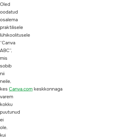
Oled
oodatud
osalema
praktilisele
lühikoolitusele
“Canva
ABC”,
mis
sobib
nii
neile,
kes
Canva.com
keskkonnaga
varem
kokku
puutunud
ei
ole,
kui