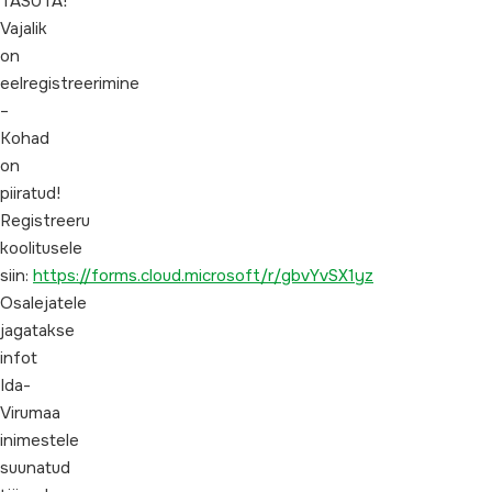
TASUTA!
Vajalik
on
eelregistreerimine
–
Kohad
on
piiratud!
Registreeru
koolitusele
siin:
https://forms.cloud.microsoft/r/gbvYvSX1yz
Osalejatele
jagatakse
infot
Ida-
Virumaa
inimestele
suunatud