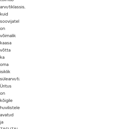
arvutiklassis,
kuid
soovijatel
on
võimalik
kaasa
võtta
ka
oma
isiklik
sülearvuti.
Üritus
on
kõigile
huvilistele
avatud
ja