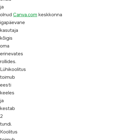
ja
olnud
Canva.com
keskkonna
igapäevane
kasutaja
kõigis
oma
erinevates
rollides.
Lühikoolitus
toimub
eesti
keeles
ja
kestab
2
tundi.
Koolitus
toimub