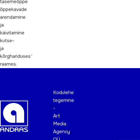
tasemeõppe
õppekavade
arendamine
ja
käivitamine
kutse-
ja
kõrghariduses“
raames.
Kodulehe
tegemine
-
Art
Media
Agency
OÜ