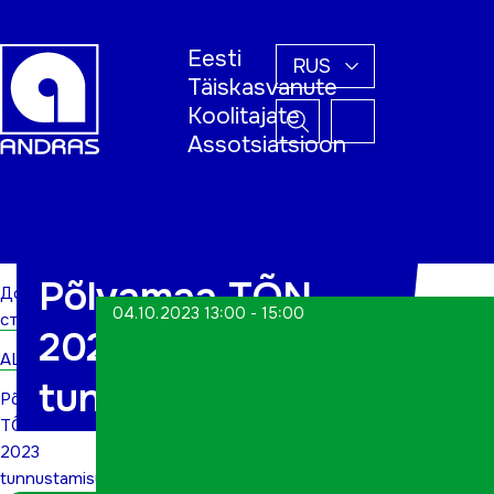
Eesti
RUS
Täiskasvanute
Koolitajate
Assotsiatsioon
Домашняя
страница
Põlvamaa TÕN
Домашняя
04.10.2023 13:00 - 15:00
страница
2023
ALWs
tunnustamisüritus
Põlvamaa
TÕN
2023
tunnustamisüritus