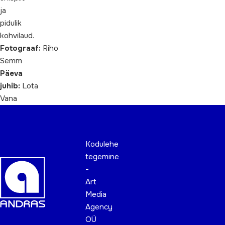
ja
pidulik
kohvilaud.
Fotograaf:
Riho
Semm
Päeva
juhib:
Lota
Vana
Kodulehe
tegemine
-
Art
Media
Agency
OÜ