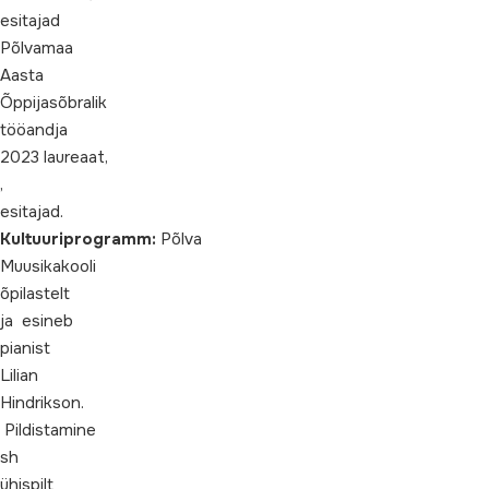
esitajad
Põlvamaa
Aasta
Õppijasõbralik
tööandja
2023 laureaat,
,
esitajad.
Kultuuriprogramm:
Põlva
Muusikakooli
õpilastelt
ja esineb
pianist
Lilian
Hindrikson.
Pildistamine
sh
ühispilt