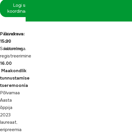
Logi sisse
koordinaatorina
Päevakava:
Sündmus
15.30
on
Saabumine,
kutsetega.
registreerimine
16.00
Maakondlik
tunnustamise
tseremoonia
Põlvamaa
Aasta
õppija
2023
laureaat,
eripreemia