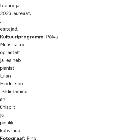
tööandja
2023 laureaat,
,
esitajad.
Kultuuriprogramm:
Põlva
Muusikakooli
õpilastelt
ja esineb
pianist
Lilian
Hindrikson.
Pildistamine
sh
ühispilt
ja
pidulik
kohvilaud.
Fotograaf:
Riho