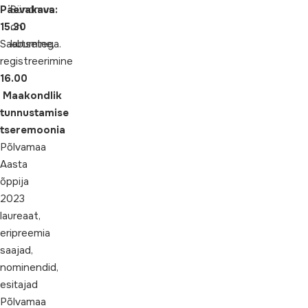
Päevakava:
Sündmus
15.30
on
Saabumine,
kutsetega.
registreerimine
16.00
Maakondlik
tunnustamise
tseremoonia
Põlvamaa
Aasta
õppija
2023
laureaat,
eripreemia
saajad,
nominendid,
esitajad
Põlvamaa