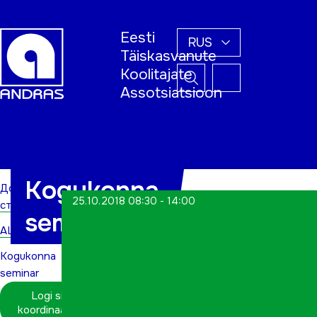
Eesti
RUS
Täiskasvanute
Koolitajate
Assotsiatsioon
Домашняя
страница
Kogukonna
Домашняя
25.10.2018 08:30 - 14:00
страница
seminar
ALWs
Kogukonna
seminar
Logi sisse
koordinaatorina