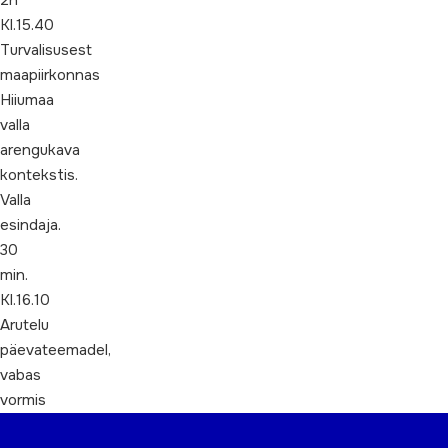
2h
Kl.15.40
Turvalisusest
maapiirkonnas
Hiiumaa
valla
arengukava
kontekstis.
Valla
esindaja.
30
min.
Kl.16.10
Arutelu
päevateemadel,
vabas
vormis