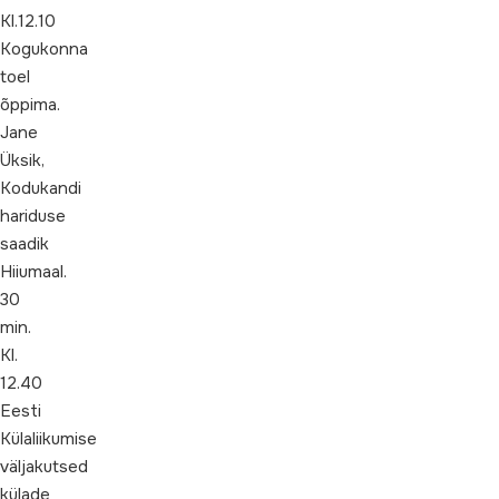
Kl.12.10
Kogukonna
toel
õppima.
Jane
Üksik,
Kodukandi
hariduse
saadik
Hiiumaal.
30
min.
Kl.
12.40
Eesti
Külaliikumise
väljakutsed
külade