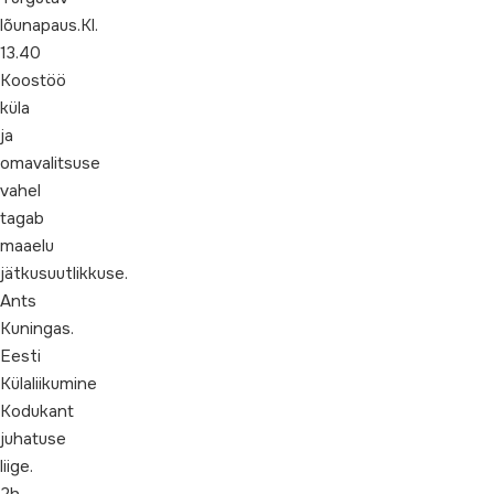
lõunapaus.Kl.
13.40
Koostöö
küla
ja
omavalitsuse
vahel
tagab
maaelu
jätkusuutlikkuse.
Ants
Kuningas.
Eesti
Külaliikumine
Kodukant
juhatuse
liige.