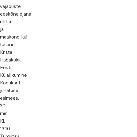
vajaduste
eeskõnelejana
riiklikul
ja
maakondlikul
tasandil.
Krista
Habakukk,
Eesti
Külaliikumine
Kodukant
juhatuse
esimees.
30
min.
Kl.
13.10
Turgutav