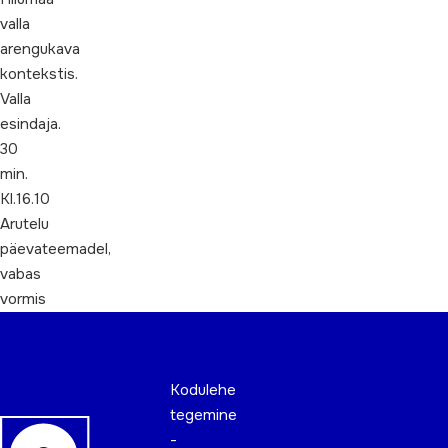
valla
arengukava
kontekstis.
Valla
esindaja.
30
min.
Kl.16.10
Arutelu
päevateemadel,
vabas
vormis
Kodulehe
tegemine
-