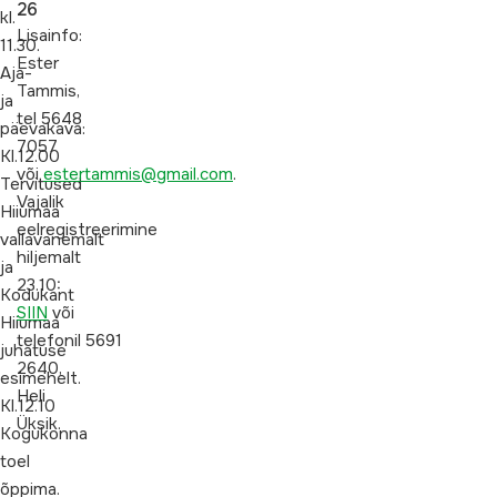
26
kl.
Lisainfo:
11.30.
Ester
Aja-
Tammis,
ja
tel 5648
päevakava:
7057
Kl.12.00
või
estertammis@gmail.com
.
Tervitused
Vajalik
Hiiumaa
eelregistreerimine
vallavanemalt
hiljemalt
ja
23.10:
Kodukant
SIIN
või
Hiiumaa
telefonil 5691
juhatuse
2640,
esimehelt.
Heli
Kl.12.10
Üksik.
Kogukonna
toel
õppima.