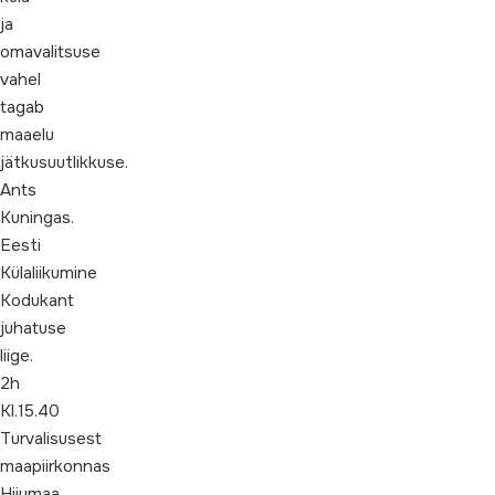
ja
omavalitsuse
vahel
tagab
maaelu
jätkusuutlikkuse.
Ants
Kuningas.
Eesti
Külaliikumine
Kodukant
juhatuse
liige.
2h
Kl.15.40
Turvalisusest
maapiirkonnas
Hiiumaa