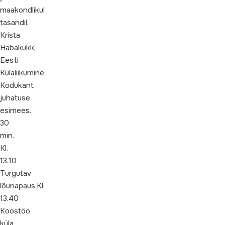
maakondlikul
tasandil.
Krista
Habakukk,
Eesti
Külaliikumine
Kodukant
juhatuse
esimees.
30
min.
Kl.
13.10
Turgutav
lõunapaus.Kl.
13.40
Koostöö
küla