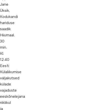
Jane
Üksik,
Kodukandi
hariduse
saadik
Hiiumaal.
30
min.
Kl.
12.40
Eesti
Külaliikumise
väljakutsed
külade
vajaduste
eeskõnelejana
riiklikul
ja