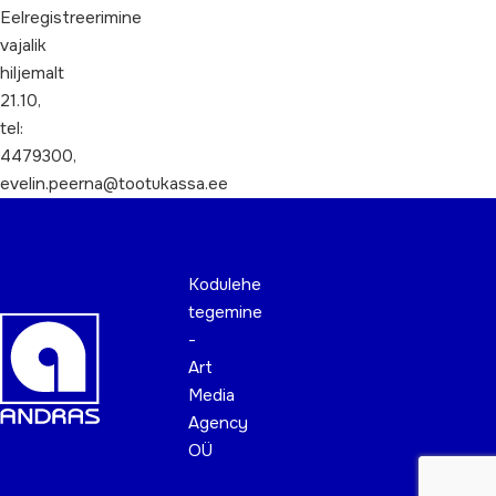
Eelregistreerimine
vajalik
hiljemalt
21.10,
tel:
4479300,
evelin.peerna@tootukassa.ee
Kodulehe
tegemine
-
Art
Media
Agency
OÜ