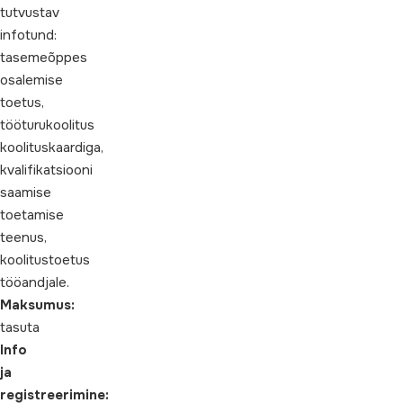
tutvustav
infotund:
tasemeõppes
osalemise
toetus,
tööturukoolitus
koolituskaardiga,
kvalifikatsiooni
saamise
toetamise
teenus,
koolitustoetus
tööandjale.
Maksumus:
tasuta
Info
ja
registreerimine: