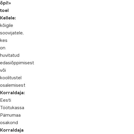
õpi!»
toel
Kellele:
kõigile
soovijatele,
kes
on
huvitatud
edasiõppimisest
või
koolitustel
osalemisest
Korraldaja:
Eesti
Töötukassa
Pärnumaa
osakond
Korraldaja