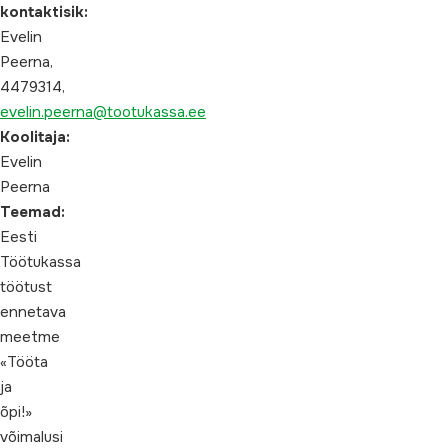
kontaktisik:
Evelin
Peerna,
4479314,
evelin.peerna@tootukassa.ee
Koolitaja:
Evelin
Peerna
Teemad:
Eesti
Töötukassa
töötust
ennetava
meetme
«Tööta
ja
õpi!»
võimalusi