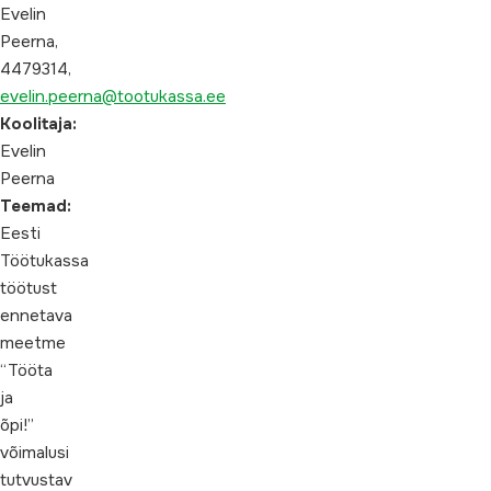
Evelin
Peerna,
4479314,
evelin.peerna@tootukassa.ee
Koolitaja:
Evelin
Peerna
Teemad:
Eesti
Töötukassa
töötust
ennetava
meetme
“Tööta
ja
õpi!”
võimalusi
tutvustav