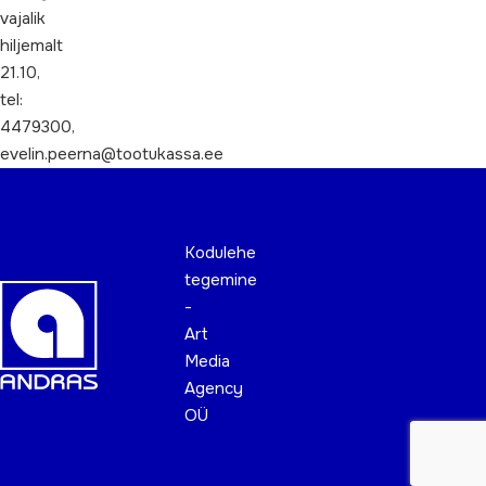
vajalik
hiljemalt
21.10,
tel:
4479300,
evelin.peerna@tootukassa.ee
Kodulehe
tegemine
-
Art
Media
Agency
OÜ