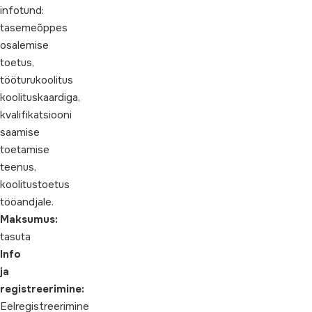
infotund:
tasemeõppes
osalemise
toetus,
tööturukoolitus
koolituskaardiga,
kvalifikatsiooni
saamise
toetamise
teenus,
koolitustoetus
tööandjale.
Maksumus:
tasuta
Info
ja
registreerimine:
Eelregistreerimine