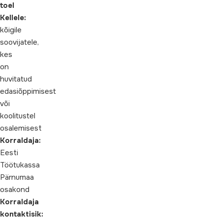
toel
Kellele:
kõigile
soovijatele,
kes
on
huvitatud
edasiõppimisest
või
koolitustel
osalemisest
Korraldaja:
Eesti
Töötukassa
Pärnumaa
osakond
Korraldaja
kontaktisik: