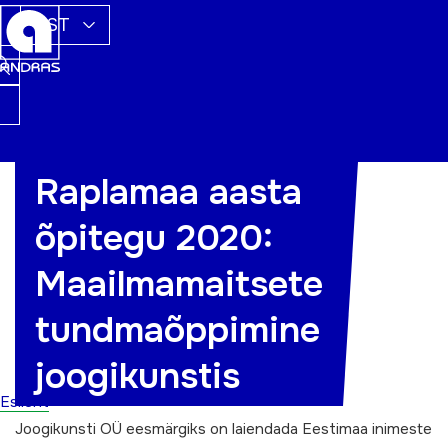
EST
Raplamaa aasta
õpitegu 2020:
Maailmamaitsete
tundmaõppimine
joogikunstis
Esileht
Joogikunsti OÜ eesmärgiks on laiendada Eestimaa inimeste