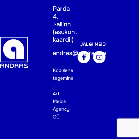
Parda
4,
Tallinn
(
asukoht
kaardil
)
JÄLGI MEID
andras@andras.ee
Kodulehe
tegemine
-
Art
Media
Agency
OÜ