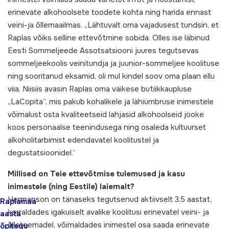
erinevate alkohoolsete toodete kohta ning harida ennast
veini-ja õllemaailmas. „Lähtuvalt oma vajadusest tundsin, et
Raplas võiks selline ettevõtmine sobida. Olles ise läbinud
Eesti Sommeljeede Assotsatsiooni juures tegutsevas
sommeljeekoolis veinitundja ja juunior-sommeljee koolituse
ning sooritanud eksamid, oli mul kindel soov oma plaan ellu
viia. Niisiis avasin Raplas oma väikese butiikkaupluse
„LaCopita“, mis pakub kohalikele ja lähiümbruse inimestele
võimalust osta kvaliteetseid lahjasid alkohoolseid jooke
koos personaalse teenindusega ning osaleda kultuurset
alkoholitarbimist edendavatel koolitustel ja
degustatsioonidel.“
Millised on Teie ettevõtmise tulemused ja kasu
inimestele (ning Eestile) laiemalt?
Hermanson on tänaseks tegutsenud aktiivselt 3,5 aastat,
Raplamaa
korraldades igakuiselt avalike koolitusi erinevatel veini- ja
aasta
õlleteemadel, võimaldades inimestel osa saada erinevate
õpitegu