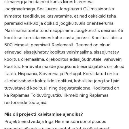
silmaringi ja hoida neid kursis kiiresti areneva
joogimaailmaga. Sealjuures Joogikunsti OÜ missiooniks
inimeste teadlikkuse kasvatamine, et nad oskaksid teha
paremaid valikuid ja õpiksid joogikultuuris orienteeruma.
Maailmamaitsete tundmaõppimine Joogikunstis seisnes 45
koolituse korraldamises kahe aasta jooksul. Koolitusi läbis u
500 inimest, peamiselt Raplamaalt. Teemad on olnud
erinevad: sissejuhatav koolitus veinimaailma, sissejuhatav
koolitus õllemaailma, õllekoolitus edasijõudnutele, vahuveini
koolitus. Erinevate maade joogikunsti esindajateks on olnud
Itaalia, Hispaania, Sloveenia ja Portugal. Korraldatud on ka
alkoholivabade kokteilide koolitusi, kohalikke joogitootjaid
tutvustavaid koolitusi ning degustatsioone. Koolitatud on
ka Raplamaa Toiduvõrgustiku liikmeid ning Raplamaa
restoranide töötajaid.
Mis oli projekti käivitamise ajendiks?
Projekti eestvedaja Inga Hermansoni sõnul puudus
inimestel võimalus saada vahetut infot ja nõustamist