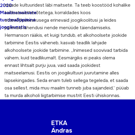
maade kultuuridest läbi maitsete. Ta teeb koostööd kohalike
2020:
Maailmamaitsete
toitlustusettevõtetega, korraldades koos
tundmaõppimine
ettevõtluskeskusega erinevaid joogikoolitusi ja leides
joogikunstis
parimaid lahendusi nende menüüde täiendamiseks.
Hermanson rääkis, et kuigi tundub, et alkohoolsete jookide
tarbimine Eestis väheneb, kasvab teadlik lahjade
alkohoolsete jookide tarbimine. „Inimesed soovivad tarbida
vähem, kuid teadlikumalt. Eesmärgiks ei peaks olema
ennast lihtsalt purju juua, vaid saada jookidest
maitseelamusi. Eestis on joogikultuuri juurutamine alles
lapsekingades. Seda enam tuleb sellega tegeleda, et saada
osa sellest, mida muu maailm tunneb juba sajandeid,“ püüab
ta murda alkoholi liigtarbimise mustrit Eesti ühiskonnas.
ETKA
Andras