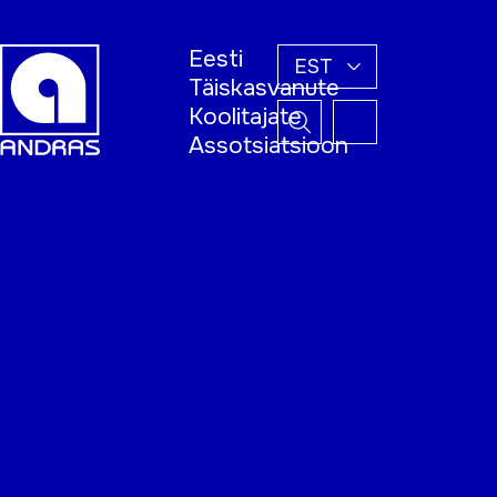
Eesti
EST
Täiskasvanute
Koolitajate
Assotsiatsioon
Esileht
Õppijale
Koolitajale
Täiskasvanud
õppija nädal