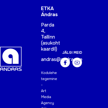
ETKA
Andras
Parda
4,
Tallinn
(
asukoht
kaardil
)
JÄLGI MEID
andras@andras.ee
Kodulehe
tegemine
-
Art
Media
Agency