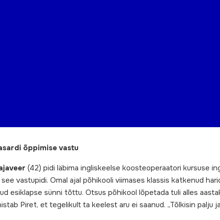
asardi õppimise vastu
Rajaveer
(42) pidi läbima ingliskeelse koosteoperaatori kursuse ing
 see vastupidi. Omal ajal põhikooli viimases klassis katkenud har
änud esiklapse sünni tõttu. Otsus põhikool lõpetada tuli alles aastak
stab Piret, et tegelikult ta keelest aru ei saanud. „Tõlkisin palju ja 