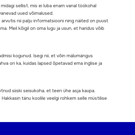
 midagi sellist, mis ei luba enam vanal töökohal
 avanevad uued võimalused.
arvutis nii palju informatsiooni ning näited on puust
ama. Meil kõigil on oma lugu ja usun, et haridus võib
dmisi kogunud. Isegi nii, et võin mälumängus
ahva on ka, kuidas lapsed õpetavad ema inglise ja
õtnud siiski seisukoha, et teen ühe asja kaupa.
. Hakkasin tänu koolile veelgi rohkem selle müstilise