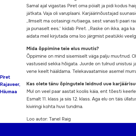
Samal ajal vigastas Piret oma pöialt ja pidi kodus hai
jätkata. Vaja oli varuplaani. Karjäärinõustajad suun
„Ilmselt ma ootasingi nutiaega, sest vanasti paari r
ja punaselt ees,“ kiidab Piret. „Raske on ikka, aga ka
aidata meil kirjutada oma loo järgmist peatükki veel
Mida õppimine teie elus muutis?
Õppimine on mind sisemiselt väga palju muutnud. Ol
vastuseid sekka hõigata. Juurde on tulnud unistusi 
vene keelt hääldama. Telekavaatamise asemel murr
Piret
Kas olete tänu õpingutele leidnud uue karjäärisu
Rajaveer,
Mul on veel paar aastat koolis käia, ent tõesti keer
Hiiumaa
Esmalt 11. klass ja siis 12. klass. Aga elu on täis ü
kiviringi kohta huvi tundma.
Loo autor: Tanel Raig