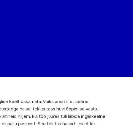
lise keelt oskamata. Võiks arvata, et selline
idusteega naisel tekkis taas huvi õppimise vastu.
ümneid hiljem, kui töö juures tuli läbida ingliskeelne
oli palju pusimist. See tekitas hasarti, nii et kui