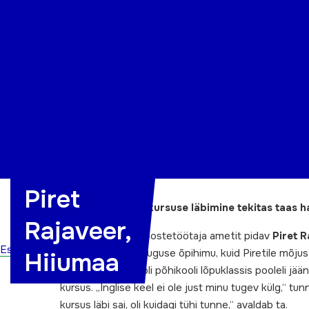
Organisatsioon
Projektid
Kontakt
Piret
Võimatuna näiva kursuse läbimine tekitas taas h
Rajaveer,
Plastitööstuses koostetöötaja ametit pidav
Piret 
Esileht
katsumus viib igasuguse õpihimu, kuid Piretile mõjus
Hiiumaa
Pireti haridustee oli põhikooli lõpuklassis pooleli jä
kursus. „Inglise keel ei ole just minu tugev külg,“ tunni
kursus läbi sai, oli kuidagi tühi tunne,“ avaldab ta.