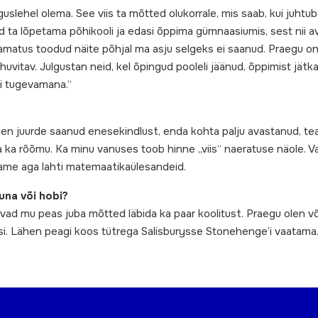
guslehel olema. See viis ta mõtted olukorrale, mis saab, kui juhtub
asid ta lõpetama põhikooli ja edasi õppima gümnaasiumis, sest nii
aamatus toodud näite põhjal ma asju selgeks ei saanud. Praegu on 
 huvitav. Julgustan neid, kel õpingud pooleli jäänud, õppimist jätk
gi tugevamana.“
en juurde saanud enesekindlust, enda kohta palju avastanud, tea
ja ka rõõmu. Ka minu vanuses toob hinne „viis“ naeratuse näole. V
ame aga lahti matemaatikaülesandeid.
una või hobi?
levad mu peas juba mõtted läbida ka paar koolitust. Praegu olen v
llatusi. Lähen peagi koos tütrega Salisburysse Stonehenge’i vaatama