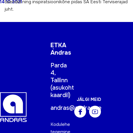
talendid ning inspiratsioonikõne pidas SA Eesti Terviserajad
14.10.2021
juht.
ETKA
Andras
Parda
4,
Tallinn
(
asukoht
kaardil
)
JÄLGI MEID
andras@andras.ee
Kodulehe
tegemine