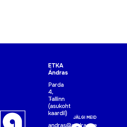
ETKA
Andras
Parda
4,
Tallinn
(
asukoht
kaardil
)
JÄLGI MEID
andras@andras.ee