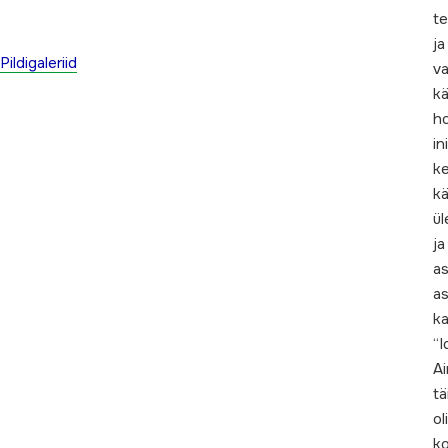
te
ja
Pildigaleriid
v
kä
ho
i
ke
kä
ül
ja
as
as
ka
“I
Ai
tä
oli
k