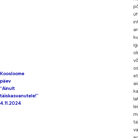
p
ü
in
ar
k
ig
oli
võ
os
Koosloome
et
päev
ai
“Ainult
k
täiskasvanutele!”
l
4.11.2024
le
m
tä
v
e