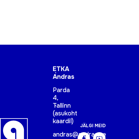
ETKA
Andras
Parda
4,
Tallinn
(
asukoht
kaardil
)
JÄLGI MEID
andras@andras.ee