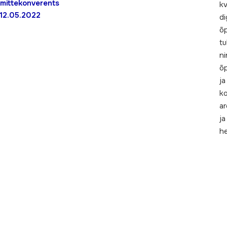
mittekonverents
kv
12.05.2022
di
õ
tu
ni
õp
ja
ko
a
ja
h