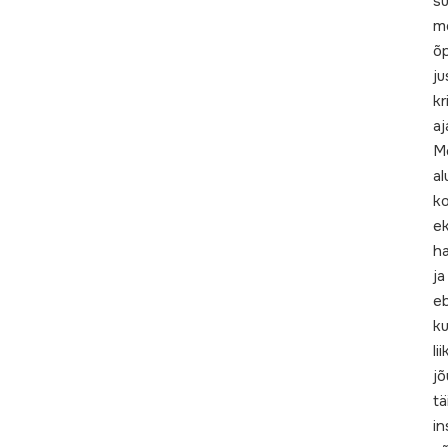
su
m
õp
ju
kr
aj
Mõ
al
ko
e
h
ja
e
ku
li
jõ
tä
in