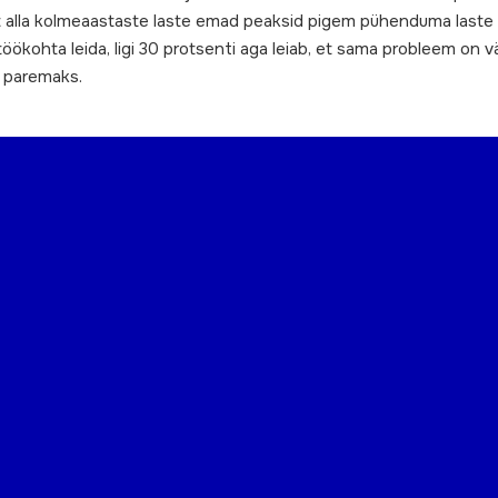
 alla kolmeaastaste laste emad peaksid pigem pühenduma laste ee
töökohta leida, ligi 30 protsenti aga leiab, et sama probleem on 
l paremaks.