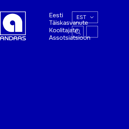
Eesti
EST
Täiskasvanute
Koolitajate
Assotsiatsioon
Esileht
Õppijale
Koolitajale
Täiskasvanud
õppija nädal