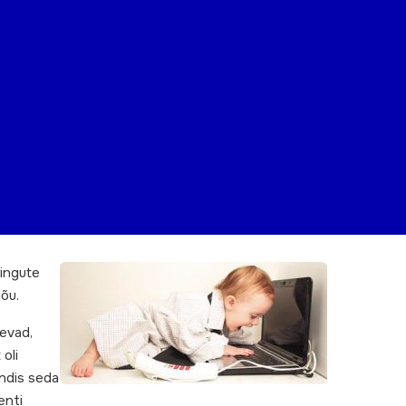
ringute
jõu.
nevad,
oli
undis seda
enti