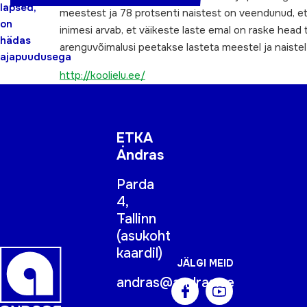
lapsed,
meestest ja 78 protsenti naistest on veendunud, et
on
inimesi arvab, et väikeste laste emal on raske head 
hädas
arenguvõimalusi peetakse lasteta meestel ja naiste
ajapuudusega
http://koolielu.ee/
ETKA
Andras
Parda
4,
Tallinn
(
asukoht
kaardil
)
JÄLGI MEID
andras@andras.ee