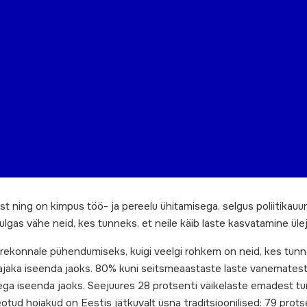
 ning on kimpus töö- ja pereelu ühitamisega, selgus poliitikauu
lgas vähe neid, kes tunneks, et neile käib laste kasvatamine üle
perekonnale pühendumiseks, kuigi veelgi rohkem on neid, kes tun
ajaka iseenda jaoks. 80% kuni seitsmeaastaste laste vanematest 
aega iseenda jaoks. Seejuures 28 protsenti väikelaste emadest t
eotud hoiakud on Eestis jätkuvalt üsna traditsioonilised: 79 prots