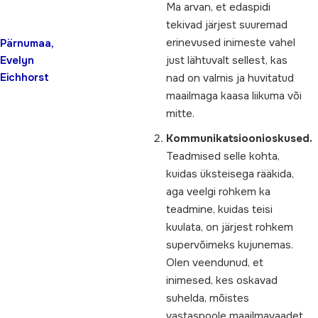
Ma arvan, et edaspidi
tekivad järjest suuremad
erinevused inimeste vahel
Pärnumaa,
Evelyn
just lähtuvalt sellest, kas
Eichhorst
nad on valmis ja huvitatud
maailmaga kaasa liikuma või
mitte.
Kommunikatsioonioskused.
Teadmised selle kohta,
kuidas üksteisega rääkida,
aga veelgi rohkem ka
teadmine, kuidas teisi
kuulata, on järjest rohkem
supervõimeks kujunemas.
Olen veendunud, et
inimesed, kes oskavad
suhelda, mõistes
vastaspoole maailmavaadet