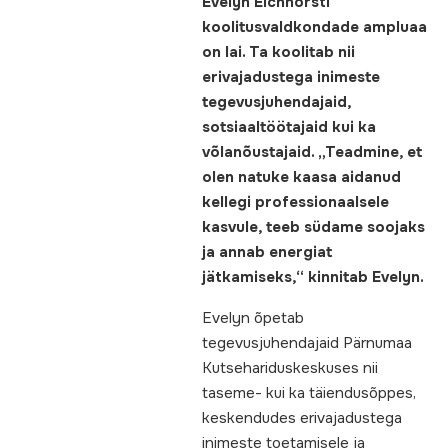
Evelyn Eichhorsti
koolitusvaldkondade ampluaa
on lai. Ta koolitab nii
erivajadustega inimeste
tegevusjuhendajaid,
sotsiaaltöötajaid kui ka
võlanõustajaid. „Teadmine, et
olen natuke kaasa aidanud
kellegi professionaalsele
kasvule, teeb südame soojaks
ja annab energiat
jätkamiseks,“ kinnitab Evelyn.
Evelyn õpetab
tegevusjuhendajaid Pärnumaa
Kutsehariduskeskuses nii
taseme- kui ka täiendusõppes,
keskendudes erivajadustega
inimeste toetamisele ja