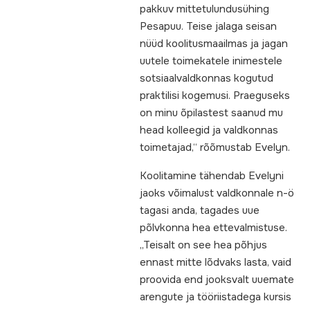
pakkuv mittetulundusühing
Pesapuu. Teise jalaga seisan
nüüd koolitusmaailmas ja jagan
uutele toimekatele inimestele
sotsiaalvaldkonnas kogutud
praktilisi kogemusi. Praeguseks
on minu õpilastest saanud mu
head kolleegid ja valdkonnas
toimetajad,“ rõõmustab Evelyn.
Koolitamine tähendab Evelyni
jaoks võimalust valdkonnale n-ö
tagasi anda, tagades uue
põlvkonna hea ettevalmistuse.
„Teisalt on see hea põhjus
ennast mitte lõdvaks lasta, vaid
proovida end jooksvalt uuemate
arengute ja tööriistadega kursis