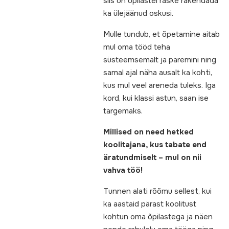
siis on õpilastel raske rakendada
ka ülejäänud oskusi.
Mulle tundub, et õpetamine aitab
mul oma tööd teha
süsteemsemalt ja paremini ning
samal ajal näha ausalt ka kohti,
kus mul veel areneda tuleks. Iga
kord, kui klassi astun, saan ise
targemaks.
Millised on need hetked
koolitajana, kus tabate end
äratundmiselt – mul on nii
vahva töö!
Tunnen alati rõõmu sellest, kui
ka aastaid pärast koolitust
kohtun oma õpilastega ja näen