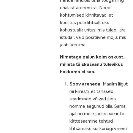
nende rahulolu oma tööga ning
erialast arenemist. Need
kohtumised kinnitavad, et
koolitus pole lihtsalt üks
kohustuslik üritus, mis tuleb „ära
istuda”, vaid positiivne mõju, mis
jääb kestma.
Nimetage palun kolm oskust,
milleta täiskasvanu tulevikus
hakkama ei saa.
Soov areneda.
Maailm liigub
nii kiiresti, et tänased
teadmised võivad juba
homme aegunud olla. Samal
ajal on meie jaoks uue info
kättesaamine tehtud
lihtsamaks kui kunagi varem.