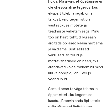
hoida. Ma arvan, et õpetamine ei
ole ühesuunaline tegevus, kus
ekspert tuleb ja jagab oma
tarkust, vaid tegemist on
vastastikuse mõtete ja
teadmiste vahetamisega. Minu
töö on hästi tehtud, kui saan
ärgitada õpilased kaasa mõtlema
ja vaidlema. Just sellised
vaidlused, arutelud ja
mõttevahetused on need, mis
arendavad kõige rohkem nii mind
kui ka õppijaid,“ on Evelyn
veendunud.
Samuti peab ta väga tähtsaks
õppimist isikliku kogemuse
kaudu. „Proovin anda õpilastele
palju võimalusi õpitut kohe