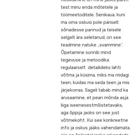
test minu enda mõtetele ja
töömeetoditele. Senikaua, kuni
ma oma oskusi pole päriselt
sõnadesse pannud ja teisele
selgelt ära seletanud, on see
teadmine natuke „svammine“.
Õpetamine sunnib mind
tegevuse ja metoodika
regulaarselt detailideks lahti
võtma ja küsima, miks ma midagi
teen, kuidas ma seda teen ja mis
järjekorras. Sageli tabab mind ka
arusaamine, et pean mõnda asja
liiga iseenesestmõistetavaks,
aga õppija jaoks on see just
võtmekoht. Kui see konkreetne
info ja oskus jääks vahendamata,