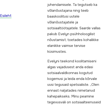
juhendamisele. Ta tegutseb ka
võlanõustajana ning teeb
Esileht
baaskoolitusi uutele
võlanõustajatele ja
sotsiaaltöötajatele. Saarde vallas
pakub Evelyn psühholoogilist
nõustamist, toetades kohalikke
elanikke vaimse tervise
küsimustes.
Evelyni teekond koolitamiseni
algas vajadusest anda edasi
sotsiaalvaldkonnas kogutud
kogemusi ja leida enda kõrvale
uusi tegusaid spetsialiste. „Olen
ennast naljatades nimetanud
kahepaikseks. Minu peamine
tegevusväli on sotsiaalteenuseid