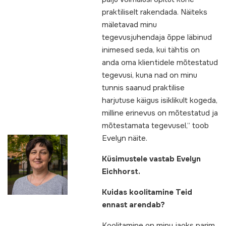
praktiliselt rakendada. Näiteks
mäletavad minu
tegevusjuhendaja õppe läbinud
inimesed seda, kui tähtis on
anda oma klientidele mõtestatud
tegevusi, kuna nad on minu
tunnis saanud praktilise
harjutuse käigus isiklikult kogeda,
milline erinevus on mõtestatud ja
mõtestamata tegevusel,“ toob
Evelyn näite.
Küsimustele vastab Evelyn
Eichhorst.
Kuidas koolitamine Teid
ennast arendab?
Koolitamine on minu jaoks parim