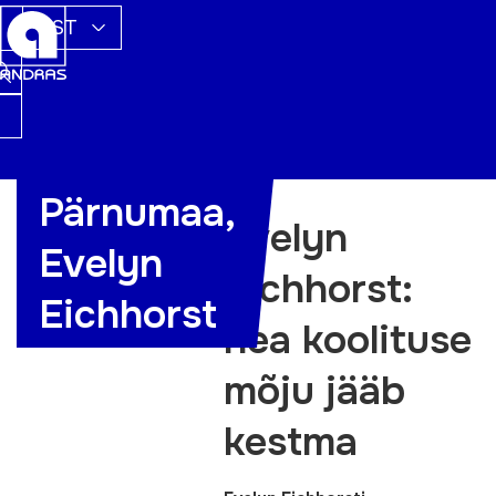
EST
Pärnumaa,
Evelyn
Evelyn
Eichhorst:
Eichhorst
hea koolituse
mõju jääb
kestma