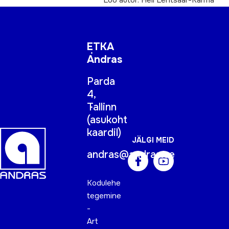
Loo autor: Heli Lehtsaar-Karma
ETKA
Andras
Parda
4,
Tallinn
(
asukoht
kaardil
)
JÄLGI MEID
andras@andras.ee
Kodulehe
tegemine
-
Art