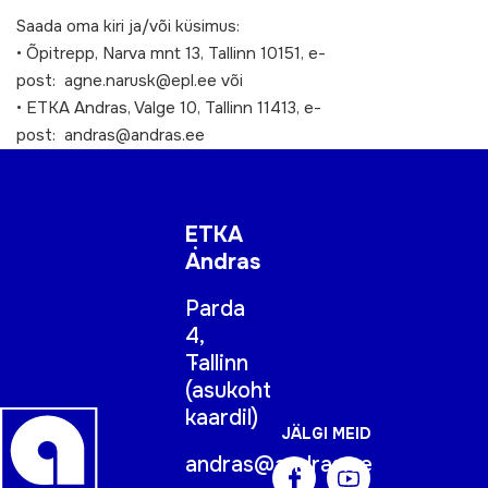
Saada oma kiri ja/või küsimus:
• Õpitrepp, Narva mnt 13, Tallinn 10151, e-
post: agne.narusk@epl.ee või
• ETKA Andras, Valge 10, Tallinn 11413, e-
post: andras@andras.ee
ETKA
Andras
Parda
4,
Tallinn
(
asukoht
kaardil
)
JÄLGI MEID
andras@andras.ee