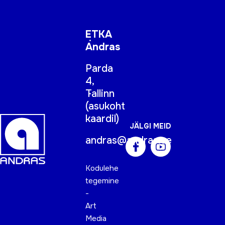
ETKA
Andras
Parda
4,
Tallinn
(
asukoht
kaardil
)
JÄLGI MEID
andras@andras.ee
Kodulehe
tegemine
-
Art
Media