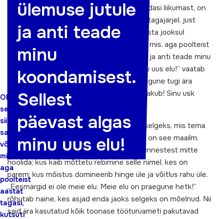
ülemuse jutule
suuremaid hirme, mis takistab meid elus edasi liikumast, on
hirm otsustamise ees. „Sisemise võitluse tagajärjel, just
ja anti teade
sellestsamast hirmust, jõudsin viimase aasta jooksul
läbipõlemise äärele. Oli see siis saatus või mis, aga poolteist
minu
aastat tagasi, kutsuti mind ülemuse jutule ja anti teade minu
koondamisest. Sellest päevast algas minu uus elu!” vaatab
koondamisest.
Tiia tagasi ja lisab: „Alles siis, kui sult igasugune tugi ära
Sellest
võtta, saad aru, mis sulle tegelikult tuge pakub! Sinu usk
Oli
enesesse ja kindlus!”
see
päevast algas
siis
Töötuks olemise poole aasta jooksul sai selgeks, mis tema
saatus
edasist arengut takistas. Ennekõike oli ja on see maailm,
minu uus elu!
või
kus ainus võimalus ellu jääda on teiste tunnestest mitte
mis,
hoolida; kus käib mõttetu rebimine selle nimel, kes on
aga
parem; kus mõistus domineerib hinge üle ja võitlus rahu üle.
poolteist
„Eesmärgid ei ole meie elu. Meie elu on praegune hetk!”
aastat
rõhutab naine, kes asjad enda jaoks selgeks on mõelnud. Nii
tagasi,
said ära kasutatud kõik toonase tööturuameti pakutavad
kutsuti