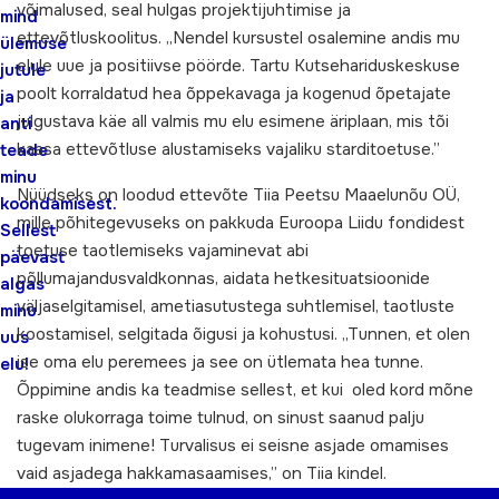
võimalused, seal hulgas projektijuhtimise ja
mind
ettevõtluskoolitus. „Nendel kursustel osalemine andis mu
ülemuse
elule uue ja positiivse pöörde. Tartu Kutsehariduskeskuse
jutule
poolt korraldatud hea õppekavaga ja kogenud õpetajate
ja
julgustava käe all valmis mu elu esimene äriplaan, mis tõi
anti
kaasa ettevõtluse alustamiseks vajaliku starditoetuse.”
teade
minu
Nüüdseks on loodud ettevõte Tiia Peetsu Maaelunõu OÜ,
koondamisest.
mille põhitegevuseks on pakkuda Euroopa Liidu fondidest
Sellest
toetuse taotlemiseks vajaminevat abi
päevast
põllumajandusvaldkonnas, aidata hetkesituatsioonide
algas
väljaselgitamisel, ametiasutustega suhtlemisel, taotluste
minu
koostamisel, selgitada õigusi ja kohustusi. „Tunnen, et olen
uus
ise oma elu peremees ja see on ütlemata hea tunne.
elu!
Õppimine andis ka teadmise sellest, et kui oled kord mõne
raske olukorraga toime tulnud, on sinust saanud palju
tugevam inimene! Turvalisus ei seisne asjade omamises
vaid asjadega hakkamasaamises,” on Tiia kindel.