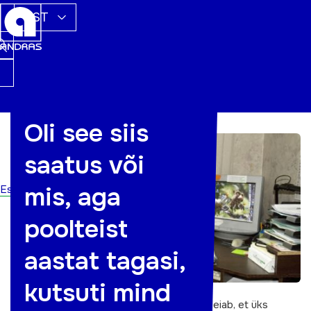
EST
Oli see siis
saatus või
mis, aga
Esileht
poolteist
aastat tagasi,
kutsuti mind
Tartumaa aasta õppija Tiia Peetsu (51)
leiab, et üks