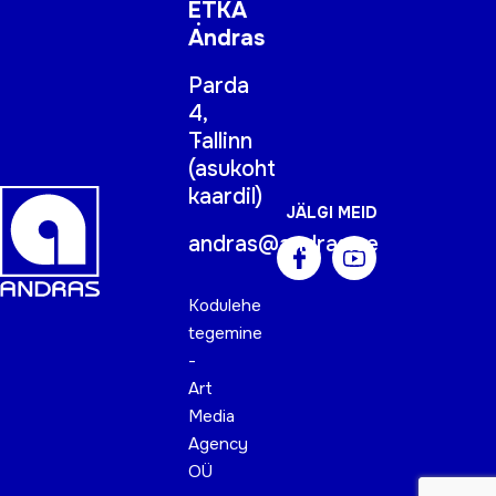
ETKA
Andras
Parda
4,
Tallinn
(
asukoht
kaardil
)
JÄLGI MEID
andras@andras.ee
Kodulehe
tegemine
-
Art
Media
Agency
OÜ