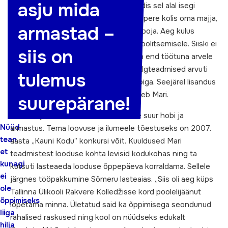
asju mida
Vahepeal õppis Mari õmblemist ja jõudis sel alal isegi
töötada. Selleks ajaks kolmelapseline pere kolis oma majja,
armastad –
pereema jäi koduseks ja sai neljanda poja. Aeg kulus
koduaia kujundamisele ja pere eest hoolitsemisele. Siiski ei
siis on
mallanud ta ilma õppimata olla. „Võtsin end töötuna arvele
ja läbisin kelnerite algõppe kursuse. Algteadmised arvuti
tulemus
kasutamisest tulid „Vaata maailma” abiga. Seejärel lisandus
meie perre veel kaks tüdrukut,” kõneleb Mari.
suurepärane!
Aiandus ja loodus üldisemalt on naise suur hobi ja
Nüüd
armastus. Tema loovuse ja ilumeele tõestuseks on 2007.
tean,
aasta „Kauni Kodu” konkursi võit. Kuuldused Mari
et
teadmistest looduse kohta levisid kodukohas ning ta
kunagi
kutsuti lasteaeda looduse õppepäeva korraldama. Sellele
ei
järgnes tööpakkumine Sõmeru lasteaias. „Siis oli aeg küps
ole
Tallinna Ülikooli Rakvere Kolledžisse kord poolelijäänut
õppimiseks
lõpetama minna. Ületatud said ka õppimisega seondunud
liiga
rahalised raskused ning kool on nüüdseks edukalt
hilja