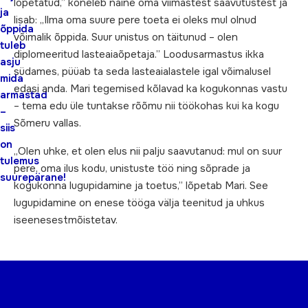
lõpetatud,” kõneleb naine oma viimastest saavutustest ja
ja
lisab: „Ilma oma suure pere toeta ei oleks mul olnud
õppida
võimalik õppida. Suur unistus on täitunud – olen
tuleb
diplomeeritud lasteaiaõpetaja.” Loodusarmastus ikka
asju
südames, püüab ta seda lasteaialastele igal võimalusel
mida
edasi anda. Mari tegemised kõlavad ka kogukonnas vastu
armastad
– tema edu üle tuntakse rõõmu nii töökohas kui ka kogu
–
Sõmeru vallas.
siis
on
„Olen uhke, et olen elus nii palju saavutanud: mul on suur
tulemus
pere, oma ilus kodu, unistuste töö ning sõprade ja
suurepärane!
kogukonna lugupidamine ja toetus,” lõpetab Mari. See
lugupidamine on enese tööga välja teenitud ja uhkus
iseenesestmõistetav.