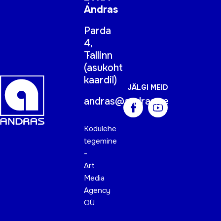
Andras
Parda
4,
Tallinn
(
asukoht
kaardil
)
JÄLGI MEID
andras@andras.ee
Kodulehe
tegemine
-
Art
Media
Agency
OÜ