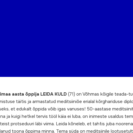
dimaa aasta õppija LEIDA KULD
(71) on Võhmas kõigile teada-tu
nistuse täitis ja armastatud meditsiiniõe erialal kõrghariduse diplo
eks, et edukalt õppida võib igas vanuses! 50-aastase meditsiini
a ja kuigi hetkel tervis tööl käia ei luba, on inimeste usaldus tem
 teist protseduuri läbi viima. Leida kõneleb, et tahtis juba noorena
anud toona õppima minna. Tema süda on meditsiinile lootusetult 