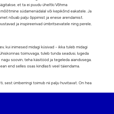
äägitakse, et ta ei puudu üheltki Võhma
kru mõõtmine südamenädalal või kepikõnd eakatele. Ja
e amet nõuab palju õppimist ja enese arendamist.
nustavad ja inspireerivad ümbritsevatele ning perele,
ev, kui inimesed midagi küsivad – ikka tuleb midagi
ühiskonnas toimuvaga, tuleb tunda seadusi, lugeda
lu nagu soovin, teha käsitööd ja tegeleda aiandusega.
pean end selles osas kindlasti veel täiendama.
ti, sest ümberringi toimub nii palju huvitavat. On hea