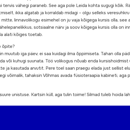
kui tervis vähegi paraneb. See aga pole Leida kohta sugugi kõik. R
miselt, ikka algatab ja korraldab midagi – olgu selleks veresuh
 mitte, linnavolikogu esimehel on ju vaja kõigega kursis olla, se
helepanelikkus, sotsiaalne närv ja soov kõigega kursis olla on in
a alati kõiges toetab.
 õpite?
in muutub iga päev, ei saa kuidagi ilma õppimiseta. Tahan olla päd
da või kuhugi suunata. Töö volikogus nõuab enda kursishoidmist 
te ja kasutada arvutit. Pere toel saan praegu elada just sellist e
egi võimalik, tahaksin Võhmas avada füsioteraapia kabineti, aga 
ure unistuse. Kartsin küll, aga tulin toime! Silmad tuleb hoida lah