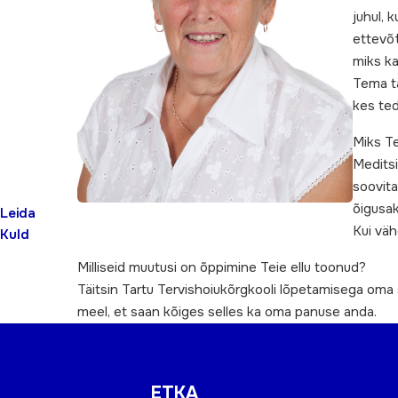
juhul, 
ettevõt
miks ka
Tema tä
kes ted
Miks Te
Meditsi
soovita
õigusak
Leida
Kui väh
Kuld
Milliseid muutusi on õppimine Teie ellu toonud?
Täitsin Tartu Tervishoiukõrgkooli lõpetamisega oma su
meel, et saan kõiges selles ka oma panuse anda.
ETKA