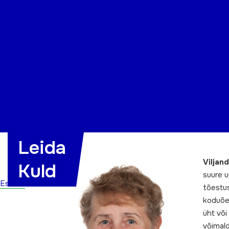
Organisatsioon
Projektid
Kontakt
Leida
Viljan
Kuld
suure u
Esileht
tõestus
koduõen
üht või
võimald