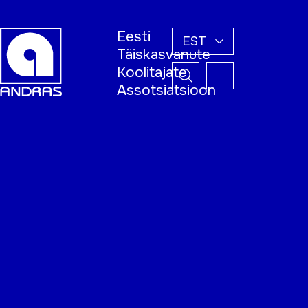
Eesti
EST
Täiskasvanute
Koolitajate
Assotsiatsioon
Esileht
Õppijale
Koolitajale
Täiskasvanud
õppija nädal