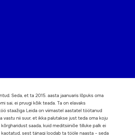
ntud. Seda, et ta 2015. aasta jaanuaris lõpuks oma
mi sai, ei pruugi kõik teada. Ta on elavaks
töö staažiga Leida on viimastel aastatel töötanud
a vastu nii suur, et ikka palutakse just teda oma koju
 kõrgharidust saada, kuid meditsiiniõe tilluke palk ei
kaotatud, sest tänagi loodab ta tööle naasta – seda