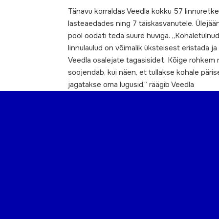
Tänavu korraldas Veedla kokku 57 linnuretke,
lasteaedades ning 7 täiskasvanutele. Ülejäänu
pool oodati teda suure huviga. „Kohaletulnud
linnulaulud on võimalik üksteisest eristada ja m
Veedla osalejate tagasisidet. Kõige rohkem 
soojendab, kui näen, et tullakse kohale pärise
jagatakse oma lugusid,“ räägib Veedla