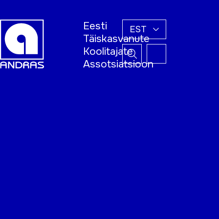
Eesti
EST
Täiskasvanute
Koolitajate
Assotsiatsioon
Esileht
Õppijale
Koolitajale
Täiskasvanud
õppija nädal