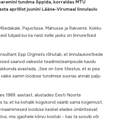
a paremini tundma õppida, korraldas MTÜ
ta aprillist juunini Lääne-Virumaal linnulaulu
, Mõedakale, Pajustisse, Mahusse ja Rakverre. Kokku
d tulijaid kui ka neid, kelle jaoks on linnuretked
nsultant Epp Orgmets rõhutab, et linnulauluretkede
nimesed saanud väikeste teadmisteampsude kaudu
eskkonda avastada. „See on tore tõestus, et ei pea
ka väike samm looduse tundmise suunas annab palju
tes 1989. aastast, alustades Eesti Noorte
s ta, et ka kohalik kogukond väärib sama kogemust,
kui maainimesed looduse keskel elades ümbritsevat
htus, mis igaühele kõrvu kostub – kas ta soovib või