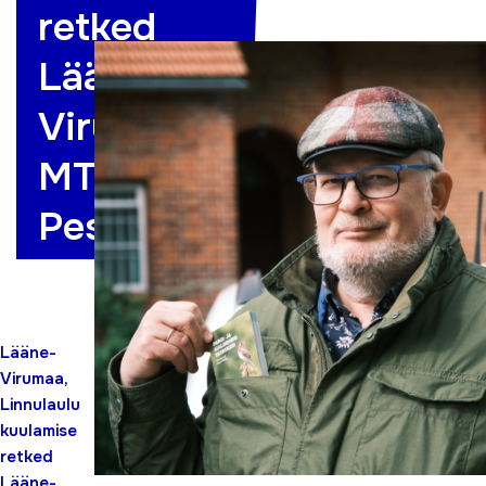
retked
Lääne-
Virumaal
MTÜ
Pesapaik
Lääne-
Virumaa,
Linnulaulu
kuulamise
retked
Lääne-