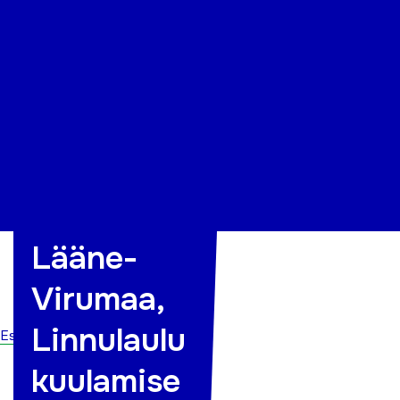
Organisatsioon
Projektid
Kontakt
Lääne-
Virumaa,
Linnulaulu
Esileht
kuulamise