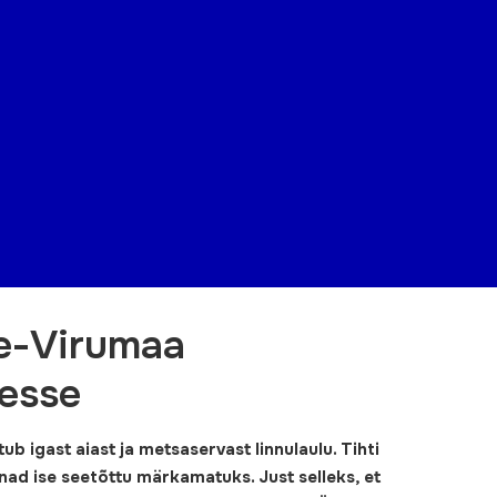
ne-Virumaa
esse
b igast aiast ja metsaservast linnulaulu. Tihti
nad ise seetõttu märkamatuks. Just selleks, et