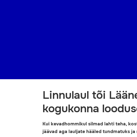
Linnulaul tõi Lää
kogukonna loodus
Kui kevadhommikul silmad lahti teha, kostu
jäävad aga lauljate hääled tundmatuks ja 