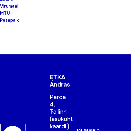
Virumaal
MTÜ
Pesapaik
ETKA
Andras
Parda
4,
Tallinn
(
asukoht
kaardil
)
JÄLGI MEID