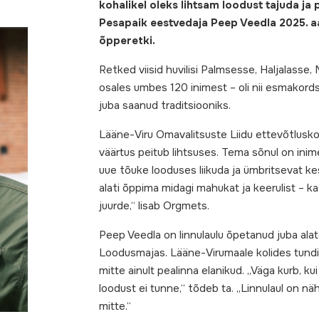
kohalikel oleks lihtsam loodust tajuda j
Pesapaik eestvedaja Peep Veedla 2025. aas
õpperetki.
Retked viisid huvilisi Palmsesse, Haljalasse
osales umbes 120 inimest – oli nii esmakordsei
juba saanud traditsiooniks.
Lääne-Viru Omavalitsuste Liidu ettevõtlusko
väärtus peitub lihtsuses. Tema sõnul on i
uue tõuke looduses liikuda ja ümbritsevat k
alati õppima midagi mahukat ja keerulist – 
juurde,“ lisab Orgmets.
Peep Veedla on linnulaulu õpetanud juba ala
Loodusmajas. Lääne-Virumaale kolides tundi
mitte ainult pealinna elanikud. „Väga kurb, 
loodust ei tunne,“ tõdeb ta. „Linnulaul on nä
mitte.“