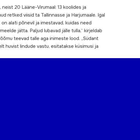
 neist 20 Lääne-Virumaal: 13 koolides ja
d retked viisid ta Tallinnasse ja Harjumaale. Igal
 on alati põnevil ja imestavad, kuidas need
eelde jätta. Paljud lubavad jälle tulla,“ kirjeldab
rõõmu teevad talle aga inimeste lood. „Südant
lt huvist lindude vastu, esitatakse küsimusi ja