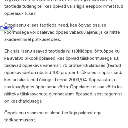
taotleda tudengitel, kes õpivad välisriigis eespool nimetatud
õppeasu- tuses.
Õppelaenu ei saa taotleda need, kes õpivad osalise
Esileht
koormusega või osalevad õppes vabakuulajana, ja ka mitte
akadeemilisel puhkusel olles.
Ehk siis: laenu saavad taotleda nii tsükliõppe, õhtuõppe kui
ka avatud ülikooli õpilased, kes õpivad täiskoormusega, s.t
täidavad õppekava vähemalt 75 protsendi ulatuses (teatud
õppekavadel on nõutud 100 protsenti. Üksnes üliõpila- sed,
kes on alustanud õpinguid enne 2003/04. õppeaastat, ei
saa kaugõppes õppelaenu võtta. Õppelaenu ei saa võtta ka
näiteks täiskasvanute gümnaasiumi õpilased, sest tegemist
on keskharidusega.
Õppelaenu saamine ei olene taotleja palgast ega
töökoormusest.