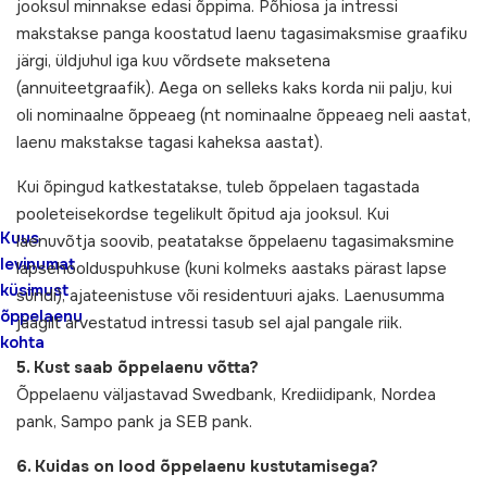
jooksul minnakse edasi õppima. Põhiosa ja intressi
makstakse panga koostatud laenu tagasimaksmise graafiku
järgi, üldjuhul iga kuu võrdsete maksetena
(annuiteetgraafik). Aega on selleks kaks korda nii palju, kui
oli nominaalne õppeaeg (nt nominaalne õppeaeg neli aastat,
laenu makstakse tagasi kaheksa aastat).
Kui õpingud katkestatakse, tuleb õppelaen tagastada
pooleteisekordse tegelikult õpitud aja jooksul. Kui
Kuus
laenuvõtja soovib, peatatakse õppelaenu tagasimaksmine
levinumat
lapsehoolduspuhkuse (kuni kolmeks aastaks pärast lapse
küsimust
sündi), ajateenistuse või residentuuri ajaks. Laenusumma
õppelaenu
jäägilt arvestatud intressi tasub sel ajal pangale riik.
kohta
5. Kust saab õppelaenu võtta?
Õppelaenu väljastavad Swedbank, Krediidipank, Nordea
pank, Sampo pank ja SEB pank.
6. Kuidas on lood õppelaenu kustutamisega?