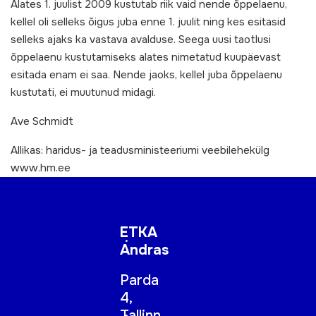
Alates 1. juulist 2009 kustutab riik vaid nende õppelaenu,
kellel oli selleks õigus juba enne 1. juulit ning kes esitasid
selleks ajaks ka vastava avalduse. Seega uusi taotlusi
õppelaenu kustutamiseks alates nimetatud kuupäevast
esitada enam ei saa. Nende jaoks, kellel juba õppelaenu
kustutati, ei muutunud midagi.
Ave Schmidt
Allikas: haridus- ja teadusministeeriumi veebilehekülg
www.hm.ee
ETKA
Andras
Parda
4,
Tallinn