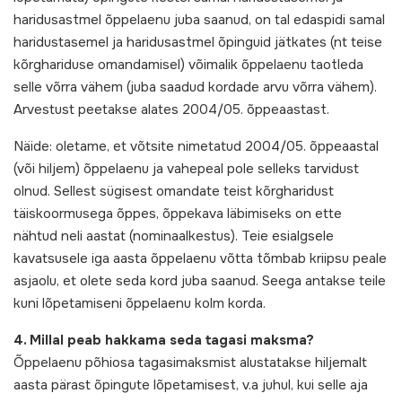
haridusastmel õppelaenu juba saanud, on tal edaspidi samal
haridustasemel ja haridusastmel õpinguid jätkates (nt teise
kõrghariduse omandamisel) võimalik õppelaenu taotleda
selle võrra vähem (juba saadud kordade arvu võrra vähem).
Arvestust peetakse alates 2004/05. õppeaastast.
Näide: oletame, et võtsite nimetatud 2004/05. õppeaastal
(või hiljem) õppelaenu ja vahepeal pole selleks tarvidust
olnud. Sellest sügisest omandate teist kõrgharidust
täiskoormusega õppes, õppekava läbimiseks on ette
nähtud neli aastat (nominaalkestus). Teie esialgsele
kavatsusele iga aasta õppelaenu võtta tõmbab kriipsu peale
asjaolu, et olete seda kord juba saanud. Seega antakse teile
kuni lõpetamiseni õppelaenu kolm korda.
4. Millal peab hakkama seda tagasi maksma?
Õppelaenu põhiosa tagasimaksmist alustatakse hiljemalt
aasta pärast õpingute lõpetamisest, v.a juhul, kui selle aja