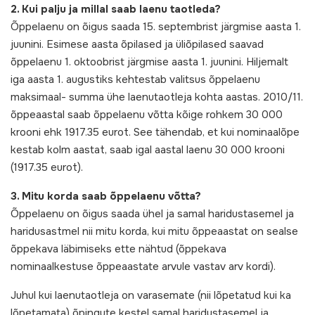
2. Kui palju ja millal saab laenu taotleda?
Õppelaenu on õigus saada 15. septembrist järgmise aasta 1.
juunini. Esimese aasta õpilased ja üliõpilased saavad
õppelaenu 1. oktoobrist järgmise aasta 1. juunini. Hiljemalt
iga aasta 1. augustiks kehtestab valitsus õppelaenu
maksimaal- summa ühe laenutaotleja kohta aastas. 2010/11.
õppeaastal saab õppelaenu võtta kõige rohkem 30 000
krooni ehk 1917.35 eurot. See tähendab, et kui nominaalõpe
kestab kolm aastat, saab igal aastal laenu 30 000 krooni
(1917.35 eurot).
3. Mitu korda saab õppelaenu võtta?
Õppelaenu on õigus saada ühel ja samal haridustasemel ja
haridusastmel nii mitu korda, kui mitu õppeaastat on sealse
õppekava läbimiseks ette nähtud (õppekava
nominaalkestuse õppeaastate arvule vastav arv kordi).
Juhul kui laenutaotleja on varasemate (nii lõpetatud kui ka
lõpetamata) õpingute kestel samal haridustasemel ja