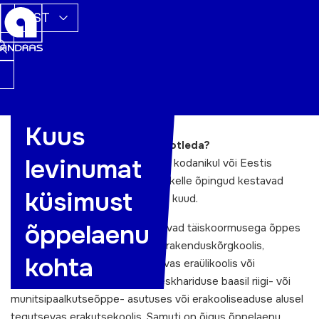
EST
Kuus
1. Kellel on õigus õppelaenu taotleda?
levinumat
Õppelaenu on õigus saada Eesti kodanikul või Eestis
elamisloa alusel viibival tudengil, kelle õpingud kestavad
küsimust
õppekava järgi vähemalt üheksa kuud.
õppelaenu
Laenu saavad tudengid, kes õpivad täiskoormusega õppes
Eesti avalik-õiguslikus ülikoolis, rakenduskõrgkoolis,
kohta
erakooliseaduse alusel tegutsevas eraülikoolis või
erarakenduskõrgkoolis, õppekeskhariduse baasil riigi- või
munitsipaalkutseõppe- asutuses või erakooliseaduse alusel
tegutsevas erakutsekoolis. Samuti on õigus õppelaenu