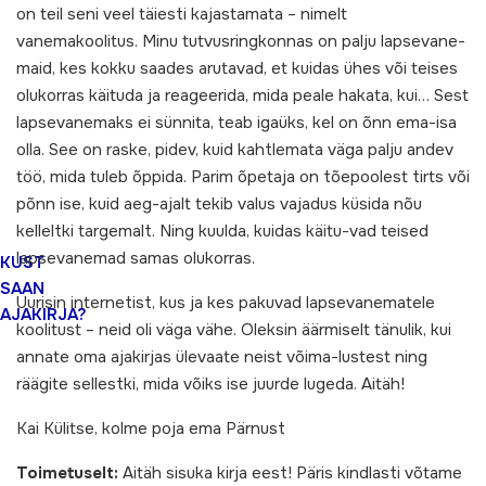
on teil seni veel täiesti kajastamata – nimelt
vanemakoolitus. Minu tutvusringkonnas on palju lapsevane-
maid, kes kokku saades arutavad, et kuidas ühes või teises
olukorras käituda ja reageerida, mida peale hakata, kui… Sest
lapsevanemaks ei sünnita, teab igaüks, kel on õnn ema-isa
olla. See on raske, pidev, kuid kahtlemata väga palju andev
töö, mida tuleb õppida. Parim õpetaja on tõepoolest tirts või
põnn ise, kuid aeg-ajalt tekib valus vajadus küsida nõu
kelleltki targemalt. Ning kuulda, kuidas käitu-vad teised
lapsevanemad samas olukorras.
KUST
SAAN
Uurisin internetist, kus ja kes pakuvad lapsevanematele
AJAKIRJA?
koolitust – neid oli väga vähe. Oleksin äärmiselt tänulik, kui
annate oma ajakirjas ülevaate neist võima-lustest ning
räägite sellestki, mida võiks ise juurde lugeda. Aitäh!
Kai Külitse, kolme poja ema Pärnust
Toimetuselt:
Aitäh sisuka kirja eest! Päris kindlasti võtame