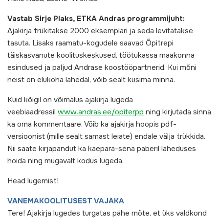
Vastab Sirje Plaks, ETKA Andras programmijuht:
Ajakirja trükitakse 2000 eksemplari ja seda levitatakse
tasuta. Lisaks raamatu-kogudele saavad Õpitrepi
täiskasvanute koolituskeskused, töötukassa maakonna
esindused ja paljud Andrase koostööpartnerid. Kui mõni
neist on elukoha lähedal, võib sealt küsima minna.
Kuid kõigil on võimalus ajakirja lugeda
veebiaadressil
www.andras.ee/opiterpp
ning kirjutada sinna
ka oma kommentaare. Võib ka ajakirja hoopis pdf-
versioonist (mille sealt samast leiate) endale välja trükkida.
Nii saate kirjapandut ka käepära-sena paberil läheduses
hoida ning mugavalt kodus lugeda.
Head lugemist!
VANEMAKOOLITUSEST VAJAKA
Tere! Ajakirja lugedes turgatas pähe mõte, et üks valdkond