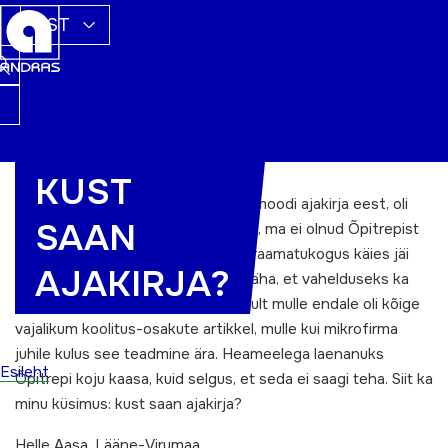
EST
KUST
Hea toimetus! Tänan teid selle uutmoodi ajakirja eest, oli
SAAN
väga huvitav ja hariv lugemine. Tõsi, ma ei olnud Õpitrepist
varem midagi kuulnud, kuid viimati raamatukogus käies jäi
AJAKIRJA?
see näppu. Äärmiselt meeldiv oli näha, et vahelduseks ka
midagi asjalikku kirjutatakse. Isiklikult mulle endale oli kõige
vajalikum koolitus-osakute artikkel, mulle kui mikrofirma
juhile kulus see teadmine ära. Heameelega laenanuks
Esileht
Õpitrepi koju kaasa, kuid selgus, et seda ei saagi teha. Siit ka
minu küsimus: kust saan ajakirja?
Helle Aasa, Lääne-Virumaa