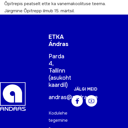
Õpitrepis peatselt ette ka vanemakoolituse teema.
Järgmine Õpitrepp ilmub 15. märtsil.
ETKA
Andras
Parda
4,
Tallinn
(
asukoht
kaardil
)
JÄLGI MEID
andras@andras.ee
Kodulehe
tegemine
-