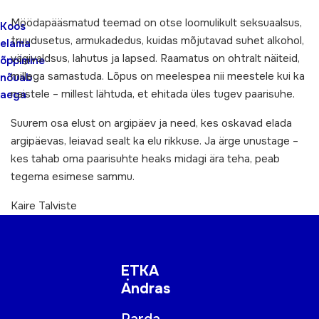
Möödapääsmatud teemad on otse loomulikult seksuaalsus,
Koos
truudusetus, armukadedus, kuidas mõjutavad suhet alkohol,
elama
vägivaldsus, lahutus ja lapsed. Raamatus on ohtralt näiteid,
õppimine
millega samastuda. Lõpus on meelespea nii meestele kui ka
nõuab
naistele – millest lähtuda, et ehitada üles tugev paarisuhe.
aega
Suurem osa elust on argipäev ja need, kes oskavad elada
argipäevas, leiavad sealt ka elu rikkuse. Ja ärge unustage –
kes tahab oma paarisuhte heaks midagi ära teha, peab
tegema esimese sammu.
Kaire Talviste
ETKA
Andras