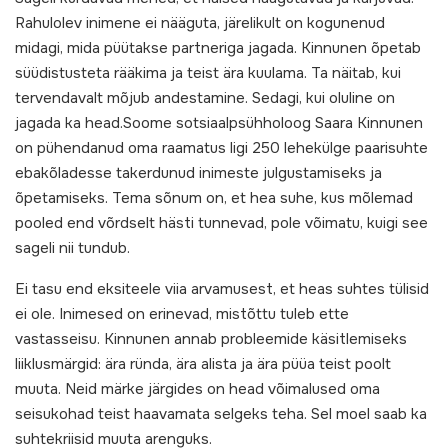
Rahulolev inimene ei nääguta, järelikult on kogunenud
midagi, mida püütakse partneriga jagada. Kinnunen õpetab
süüdistusteta rääkima ja teist ära kuulama. Ta näitab, kui
tervendavalt mõjub andestamine. Sedagi, kui oluline on
jagada ka head.Soome sotsiaalpsühholoog Saara Kinnunen
on pühendanud oma raamatus ligi 250 lehekülge paarisuhte
ebakõladesse takerdunud inimeste julgustamiseks ja
õpetamiseks. Tema sõnum on, et hea suhe, kus mõlemad
pooled end võrdselt hästi tunnevad, pole võimatu, kuigi see
sageli nii tundub.
Ei tasu end eksiteele viia arvamusest, et heas suhtes tülisid
ei ole. Inimesed on erinevad, mistõttu tuleb ette
vastasseisu. Kinnunen annab probleemide käsitlemiseks
liiklusmärgid: ära ründa, ära alista ja ära püüa teist poolt
muuta. Neid märke järgides on head võimalused oma
seisukohad teist haavamata selgeks teha. Sel moel saab ka
suhtekriisid muuta arenguks.