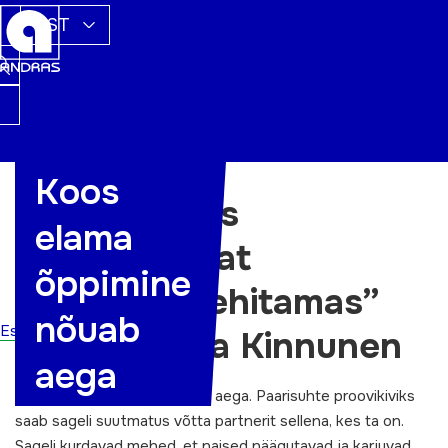
EST
Koos
„Leivad ühes
elama
kapis. Püsivat
õppimine
paarisuhet ehitamas”
nõuab
Esileht
Autor: Saara Kinnunen
aega
Koos elama õppimine nõuab aega. Paarisuhte proovikiviks
saab sageli suutmatus võtta partnerit sellena, kes ta on.
Sageli kurdavad mehed, et naised näägutavad ja karjuvad.