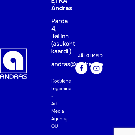
ETKA
Andras
Parda
4,
Tallinn
(
asukoht
kaardil
)
JÄLGI MEID
andras@andras.ee
Kodulehe
tegemine
-
Art
Media
Agency
OÜ