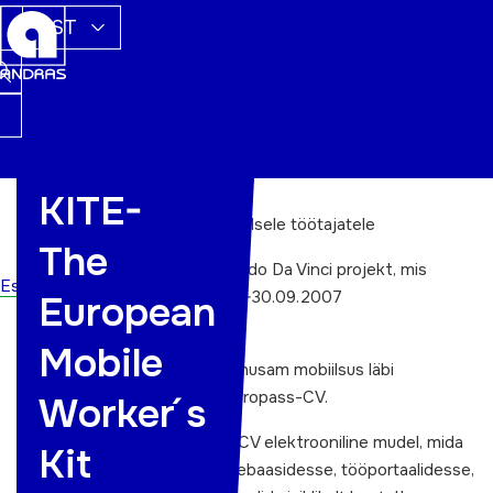
EST
KITE-
KITE
– Kogumik Euroopa mobiilsele töötajatele
The
KITE on EL programmi Leonardo Da Vinci projekt, mis
Esileht
kestis ajavahemikul 1.10.2005-30.09.2007
European
Projekti eesmärk:
Mobile
Tagada Euroopa töötajate tõhusam mobiilsus läbi
interaktiivse ning paindliku Europass-CV.
Worker´ s
Projekti raames töötati välja CV elektrooniline mudel, mida
Kit
on võimalik vajalikesse andmebaasidesse, tööportaalidesse,