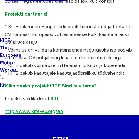
portaali registreerudes üles laadida isiklikult kontolt.
Projekti partnerid
* KITE rakendab Eoopa Liidu poolt tunnustatud ja toetatud
CV formaati Europass, võttes arvesse kõiki kasutaja jaoks
KITE-
olulisi üksikasju
The
* Võimalus on valida ja kombineerida nagu igaüks ise soovib
European
oma üldise CV põhjal ning luua oma kohaldatud elulugu
Mobile
* KITE pakub võimaluse mitte enam lõikuda ja kopeerida
Worker
* KITE pakub kasutajale kasutajasõbralikku töövahendit
´ s
Kit
Miks peaks projekt KITE Sind huvitama?
Projekti voldiku leiad
SIIT
http://www.kite-eu.org/en