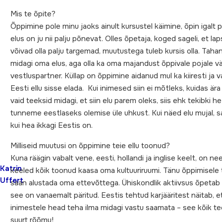
Mis te õpite?
Õppimine pole minu jaoks ainult kursustel käimine, õpin igalt p
elus on ju nii palju põnevat. Olles õpetaja, koged sageli, et la
võivad olla palju targemad, muutustega tuleb kursis olla. Tah
midagi oma elus, aga olla ka oma majandust õppivale pojale vä
vestluspartner. Küllap on õppimine aidanud mul ka kiiresti ja va
Eesti ellu sisse elada. Kui inimesed siin ei mõtleks, kuidas ära
vaid teeksid midagi, et siin elu parem oleks, siis ehk tekibki he
tunneme eestlaseks olemise üle uhkust. Kui näed elu mujal, s
kui hea ikkagi Eestis on.
Milliseid muutusi on õppimine teie ellu toonud?
Kuna räägin vabalt vene, eesti, hollandi ja inglise keelt, on ne
Katrin
keeled kõik toonud kaasa oma kultuuriruumi. Tänu õppimisele
Uffert
saan alustada oma ettevõttega. Ühiskondlik aktiivsus õpetab p
see on vanaemalt päritud. Eestis tehtud karjääritest näitab, e
inimestele head teha ilma midagi vastu saamata – see kõik te
suurt rõõmu!