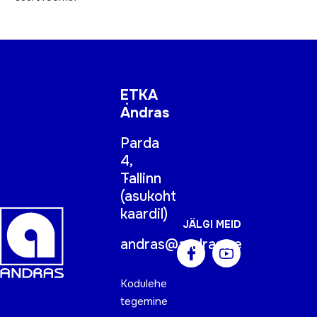
ETKA
Andras
Parda
4,
Tallinn
(
asukoht
kaardil
)
JÄLGI MEID
andras@andras.ee
Kodulehe
tegemine