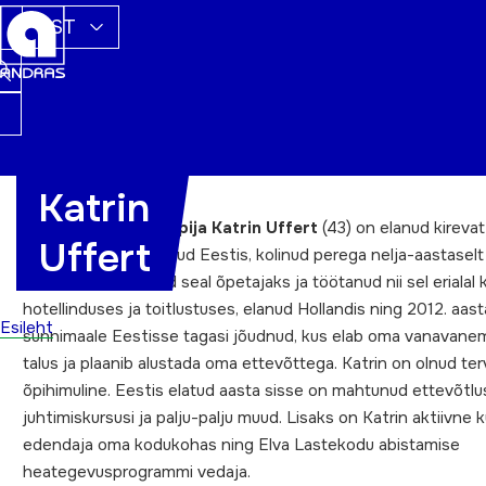
EST
Katrin
Valgamaa aasta õppija Katrin Uffert
(43) on elanud kirevat
Uffert
huvitavat elu. Sündinud Eestis, kolinud perega nelja-aastaselt
Moskvasse, õppinud seal õpetajaks ja töötanud nii sel erialal k
hotellinduses ja toitlustuses, elanud Hollandis ning 2012. aast
Esileht
sünnimaale Eestisse tagasi jõudnud, kus elab oma vanavane
talus ja plaanib alustada oma ettevõttega. Katrin on olnud ter
õpihimuline. Eestis elatud aasta sisse on mahtunud ettevõtlu
juhtimiskursusi ja palju-palju muud. Lisaks on Katrin aktiivne k
edendaja oma kodukohas ning Elva Lastekodu abistamise
heategevusprogrammi vedaja.