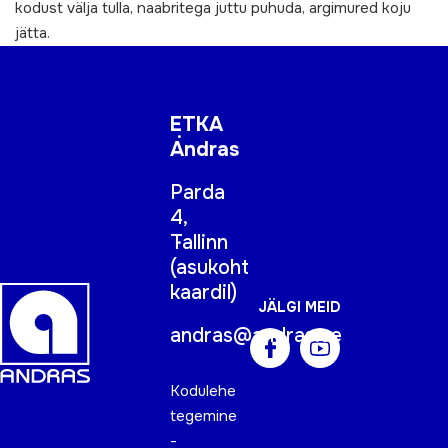
kodust välja tulla, naabritega juttu puhuda, argimured koju
jätta.
ETKA
Andras
Parda
4,
Tallinn
(
asukoht
kaardil
)
JÄLGI MEID
andras@andras.ee
Kodulehe
tegemine
-