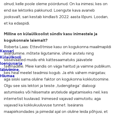
olnud, kelle poole oleme pöördunud. On ka inimesi, kes on
end ise lektoriks pakkunud. Loengute kava avaneb
jooksvalt, sari kestab kindlasti 2022. aasta lõpuni. Loodan,
et ka edaspidi.
Milline on külaülikoolist sündiv kasu inimestele ja
kogukonnale laiemalt?
Roberta Laas: Ettevõtmise kasu on kogukonna maailmapildi
Kassari
avardumine, mõtete liigutamine, ühine arutelu ning
Külaülikooli
sissevaated muidu ehk kättesaamatuks jäävatele
loengusarja
teemadele. Meie kandis on väga haritud ja vaimne publikum,
läbiviimine,
kes heal meelel teadmisi kogub. Ja ehk vähem märgatav,
Hiiumaa
aga siiski sama oluline faktor on kogukonna kokkutoomine.
Olgu see siis lektori ja teiste „tudengitega“ dialoogi
astumiseks või hilisemate arutelude algatamiseks neil, kes
internetist kuulavad. Inimesed vajavad vaimutoitu, aga
vajavad ka kokkukuuluvuse tunnet. Iseäranis
maapiirkondades ja pimedal ajal on oluline leida põhjusi, et