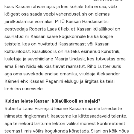
kuus Kassari rahvamajas ja kes kohale tulla ei saa, võib
kõigest osa saada veebi vahendusel, sh on olemas
järelkuulamise võimalus. MTÜ Kassari Haridusseltsi
eestvedaja Roberta Laas ütleb, et Kassari külaülikool on
suunatud nii Kassari saare kogukonnale kui ka kõigile
teistele, kes on huvitatud Kassarimaast või Kassari
kultuuriloost. Külaülikoolis on näiteks esinenud kunstnik,
luuletaja ja suvehiidlane Maarja Undusk, kes tutvustas oma
ema Ellen Niidu elu käsitlevat raamatut. Riho Lutter uuris
aga oma suvekodu endise omaniku, viiuldaja Aleksander
Kärneri ehk Kassari Paganini elulugu ja ärgitas ka teisi
koduloo uurimisele.
Kuidas leiate Kassari külaülikooli esinejaid?
Roberta Laas: Esinejaid leiame Kassari saarele lähedaste
inimeste ringkonnast, kasutame ka kättesaadavaid talente,
aga teinekord lähtume lektori valikul mõnest konkreetsest
teemast, mis võiks kogukonda kõnetada. Siiani on kõik nõus