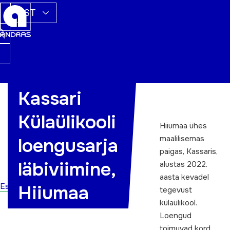
EST
Kassari
Külaülikool kadakate vahel
Külaülikooli
Hiiumaa ühes
maalilisemas
loengusarja
paigas, Kassaris,
läbiviimine,
alustas 2022.
aasta kevadel
Esileht
Hiiumaa
tegevust
külaülikool.
Loengud
toimuvad kord