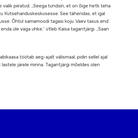
valik piiratud. „Seega tundsin, et on õige hetk teha
tu Kutsehariduskeskusesse. See tähendas, et igal
artusse. Õhtul samamoodi tagasi koju. Vaev tasus end
enda üle väga uhke,“ ütleb Kaisa tagantjärgi. „Saan
kaasa töötab aeg-ajalt välismaal, pidin sellel ajal
 lastele järele minna. Tagantjärgi mõeldes olen