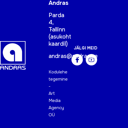
Andras
Parda
4,
Tallinn
(
asukoht
kaardil
)
JÄLGI MEID
andras@andras.ee
Kodulehe
tegemine
-
Art
Media
Agency
OÜ