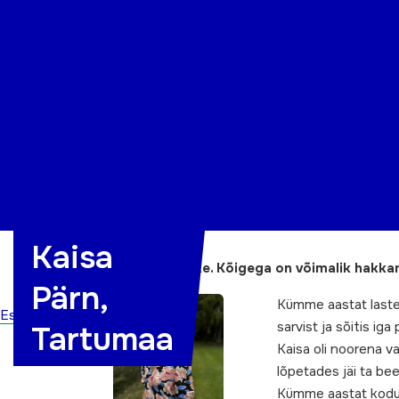
Organisatsioon
Projektid
Kontakt
Kaisa
„Olen enda üle uhke. Kõigega on võimalik hakk
Pärn,
Kümme aastat laste
Esileht
sarvist ja sõitis ig
Tartumaa
Kaisa oli noorena va
lõpetades jäi ta be
Kümme aastat kodus 