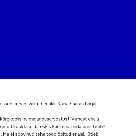
 tööd kunagi valitud erialal. Kaisa haaras härjal
 kõrgkoolis ka majandusarvestust. Viimast eriala
ukesed kooli läksid, tekkis küsimus, mida ema teeb?
Ma ei soovinud teha tööd õpitud erialal,“ ütleb