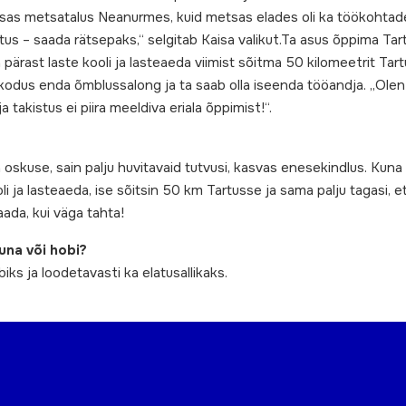
lusas metsatalus Neanurmes, kuid metsas elades oli ka töökohtade 
s – saada rätsepaks,“ selgitab Kaisa valikut.Ta asus õppima Tar
a pärast laste kooli ja lasteaeda viimist sõitma 50 kilomeetrit T
 kodus enda õmblussalong ja ta saab olla iseenda tööandja. „Olen 
ja takistus ei piira meeldiva eriala õppimist!“.
use, sain palju huvitavaid tutvusi, kasvas enesekindlus. Kuna abi
ja lasteaeda, ise sõitsin 50 km Tartusse ja sama palju tagasi, et
ada, kui väga tahta!
una või hobi?
biks ja loodetavasti ka elatusallikaks.