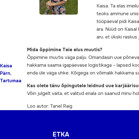
Kaisa. Ta elas imei
teoks ammune unistu
tööpäeval pidi Kais
ära. Nüüd on Kaisal
aru, et ükski raskus 
Mida õppimine Teie elus muutis?
Õppimine muutis väga palju. Omandasin uue põneva osk
hakkama saama igapäevase logistikaga – lapsed kooli 
Kaisa
enda üle väga uhke. Kõigega on võimalik hakkama sa
Pärn,
Tartumaa
Kas olete tänu õpingutele leidnud uue karjäärisu
Võin julgelt väita, et valitud eriala on saanud minu ho
Loo autor: Tanel Raig
ETKA