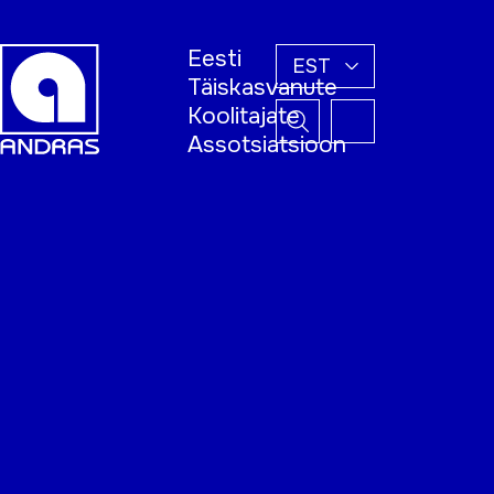
Eesti
EST
Täiskasvanute
Koolitajate
Assotsiatsioon
Esileht
Õppijale
Koolitajale
Täiskasvanud
õppija nädal