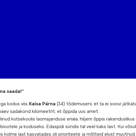
ama saada!“
ga kodus viis
Kaisa Pärna
(34) tõdemuseni, et ta ei soovi jätkata
a päev sadakond kilomeetrit, et õppida uus amet.
linud kutsekoolis laomajanduse eriala, hiljem õppis rakenduslikus
ebiootele ja koduseks. Edaspidi sündis tal veel kaks last. Kui võs
kolme last kasvatades oli prioriteete ja mõtteid elust muutnud. „