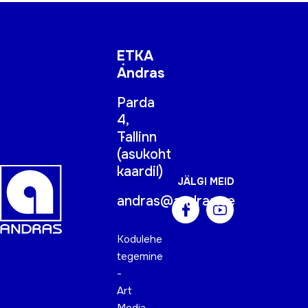
ETKA
Andras
Parda
4,
Tallinn
(
asukoht
kaardil
)
JÄLGI MEID
andras@andras.ee
Kodulehe
tegemine
-
Art