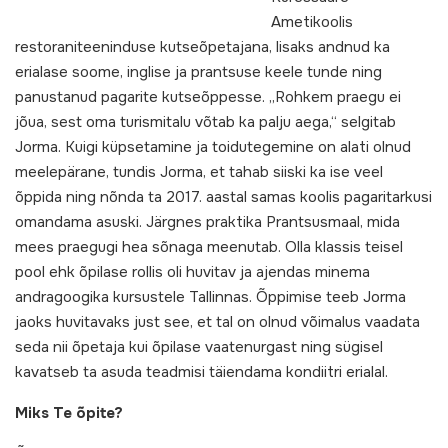
Ametikoolis
restoraniteeninduse kutseõpetajana, lisaks andnud ka
erialase soome, inglise ja prantsuse keele tunde ning
panustanud pagarite kutseõppesse. „Rohkem praegu ei
jõua, sest oma turismitalu võtab ka palju aega,“ selgitab
Jorma. Kuigi küpsetamine ja toidutegemine on alati olnud
meelepärane, tundis Jorma, et tahab siiski ka ise veel
õppida ning nõnda ta 2017. aastal samas koolis pagaritarkusi
omandama asuski. Järgnes praktika Prantsusmaal, mida
mees praegugi hea sõnaga meenutab. Olla klassis teisel
pool ehk õpilase rollis oli huvitav ja ajendas minema
andragoogika kursustele Tallinnas. Õppimise teeb Jorma
jaoks huvitavaks just see, et tal on olnud võimalus vaadata
seda nii õpetaja kui õpilase vaatenurgast ning sügisel
kavatseb ta asuda teadmisi täiendama kondiitri erialal.
Miks Te õpite?