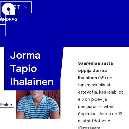
EST
Jorma
Saaremaa aasta
Tapio
õppija Jorma
Ihalainen
(59) on
Ihalainen
turismitalunikust
ettevõtja, kes leiab, et
elu on pidev ja
Esileht
seejuures huvitav
õppimine. Jorma on 13
aastat töötanud
Kuressaare