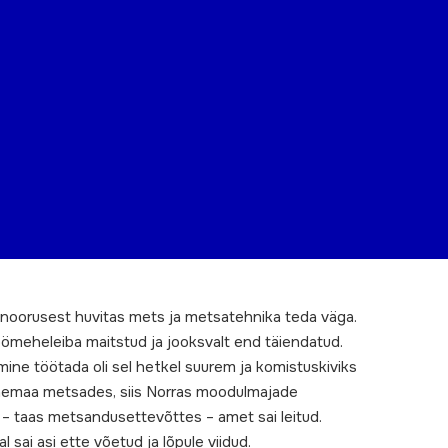
t noorusest huvitas mets ja metsatehnika teda väga.
öömeheleiba maitstud ja jooksvalt end täiendatud.
htmine töötada oli sel hetkel suurem ja komistuskiviks
Venemaa metsades, siis Norras moodulmajade
 – taas metsandusettevõttes – amet sai leitud.
sai asi ette võetud ja lõpule viidud.