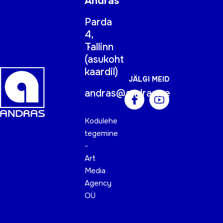
Andras
Parda
4,
Tallinn
(
asukoht
kaardil
)
JÄLGI MEID
andras@andras.ee
Kodulehe
tegemine
-
Art
Media
Agency
OÜ