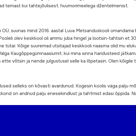
vad temast kui tahtejõulisest, huumorimeelega džentelmenist.
u OÜ, suunas mind 2016. aastal Luua Metsanduskooli omandama ha
ooleli olev keskkool oli ammu juba hingel ja lootsin-tahtsin et 30
ane tütar. Kõige suuremad utsitajad keskkooli naasma olid mu eluk
s Valga Kaugõppegümnaasiumit, kui mina sinna haridusteed jätkama
te võtsin ja nende julgustusel selle ka lõpetasin. Olen kõigile to
sed selleks on kõvasti avardunud. Kogesin koolis väga palju mõi
skkond on andnud palju enesekindlust ja tahtmist edasi õppida. N