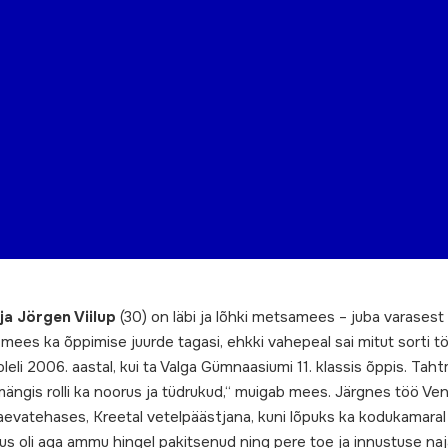
a Jörgen Viilup
(30) on läbi ja lõhki metsamees – juba varases
mees ka õppimise juurde tagasi, ehkki vahepeal sai mitut sorti t
oleli 2006. aastal, kui ta Valga Gümnaasiumi 11. klassis õppis. Ta
 mängis rolli ka noorus ja tüdrukud,“ muigab mees. Järgnes töö 
laevatehases, Kreetal vetelpäästjana, kuni lõpuks ka kodukamaral
 oli aga ammu hingel pakitsenud ning pere toe ja innustuse najal 