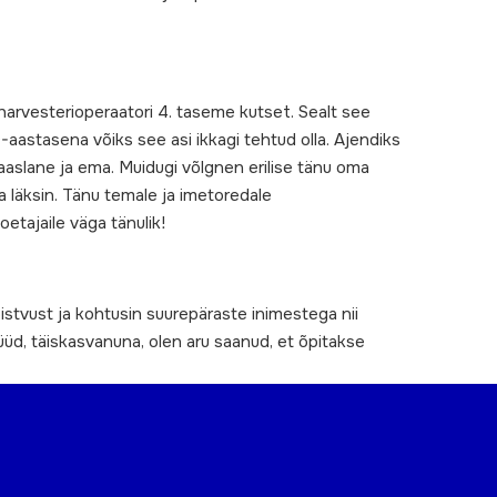
rvesterioperaatori 4. taseme kutset. Sealt see
-aastasena võiks see asi ikkagi tehtud olla. Ajendiks
aaslane ja ema. Muidugi võlgnen erilise tänu oma
 läksin. Tänu temale ja imetoredale
etajaile väga tänulik!
stvust ja kohtusin suurepäraste inimestega nii
üüd, täiskasvanuna, olen aru saanud, et õpitakse