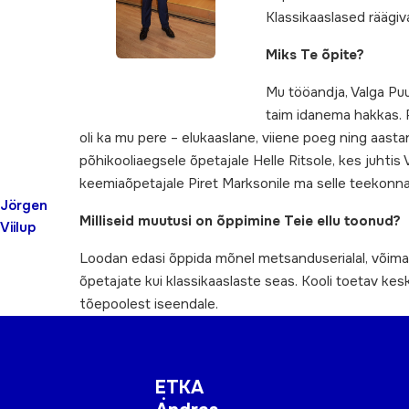
Klassikaaslased räägi
Miks Te õpite?
Mu tööandja, Valga Pu
taim idanema hakkas. P
oli ka mu pere – elukaaslane, viiene poeg ning aast
põhikooliaegsele õpetajale Helle Ritsole, kes juhti
keemiaõpetajale Piret Marksonile ma selle teekonna et
Jörgen
Milliseid muutusi on õppimine Teie ellu toonud?
Viilup
Loodan edasi õppida mõnel metsanduserialal, võimalu
õpetajate kui klassikaaslaste seas. Kooli toetav ke
tõepoolest iseendale.
ETKA