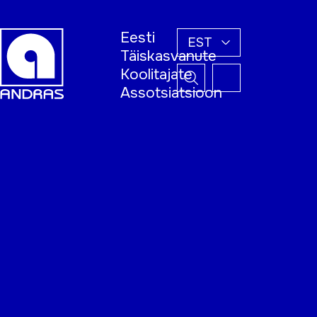
Eesti
EST
Täiskasvanute
Koolitajate
Assotsiatsioon
Esileht
Õppijale
Koolitajale
Täiskasvanud
õppija nädal