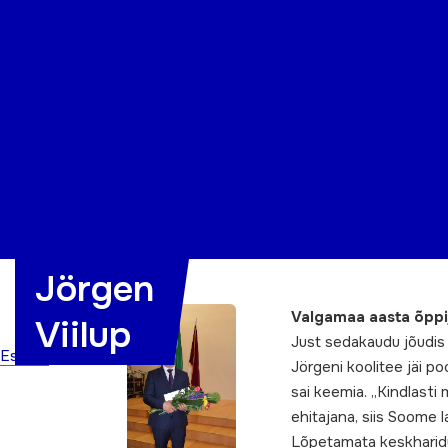
Organisatsioon
Projektid
Kontakt
Jörgen
Valgamaa aasta õppij
Viilup
Just sedakaudu jõudis 
Esileht
Jörgeni koolitee jäi po
sai keemia. „Kindlasti
ehitajana, siis Soome 
Lõpetamata keskharidus