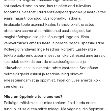
sotsiaalvaldkond on see, kus ta näeb end tulevikus
töötamas. Seetõttu tulid sotsiaalpedagoogika ja lastekaitse
eriala magistriõpingud juba loomuliku jätkuna.
Erialasele tööle asumist kaalus ta siiski pikalt ja astus
otsustava saamu alles möödunud aasta sügisel, kui
magistriõpingud olid juba lõpusirgel. Inge on Järva
vallavalitsuses ametis laste ja perede heaolu spetsialistina.
Kolleegid hindavad Inge teadmisi kõrgelt. Lastekaitse
tekitab palju emotsioone, sest on üks väheseid ametialasid,
kus tuleb sekkuda perede otsustusõigusesse ja
isikuvabadusse ka inimeste tahte vastaselt. See nõuab
mitmekülgseid oskusi ja teadmisi ning pidevat
enesetäiendamist ja õppimist. Ingel on uues ametis kõik
see olemas.
Mida on õppimine teile andnud?
Eelkõige mõistmise, et mida rohkem õpid, seda enam
tundub, et sa ei tea mitte midagi. Ma väga naudin õppimist –