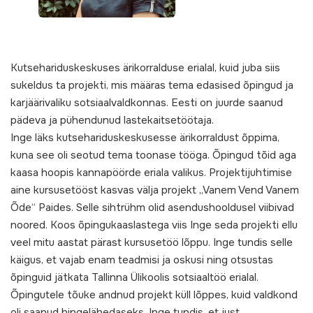
Kutsehariduskeskuses ärikorralduse erialal, kuid juba siis
sukeldus ta projekti, mis määras tema edasised õpingud ja
karjäärivaliku sotsiaalvaldkonnas. Eesti on juurde saanud
pädeva ja pühendunud lastekaitsetöötaja.
Inge läks kutsehariduskeskusesse ärikorraldust õppima,
kuna see oli seotud tema toonase tööga. Õpingud tõid aga
kaasa hoopis kannapöörde eriala valikus. Projektijuhtimise
aine kursusetööst kasvas välja projekt „Vanem Vend Vanem
Õde“ Paides. Selle sihtrühm olid asendushooldusel viibivad
noored. Koos õpingukaaslastega viis Inge seda projekti ellu
veel mitu aastat pärast kursusetöö lõppu. Inge tundis selle
käigus, et vajab enam teadmisi ja oskusi ning otsustas
õpinguid jätkata Tallinna Ülikoolis sotsiaaltöö erialal.
Õpingutele tõuke andnud projekt küll lõppes, kuid valdkond
oli saanud hingelähedaseks. Inge tundis, et just