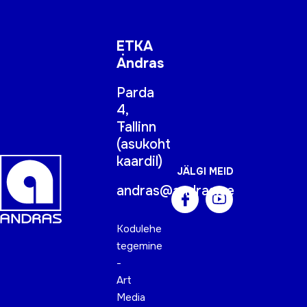
ETKA
Andras
Parda
4,
Tallinn
(
asukoht
kaardil
)
JÄLGI MEID
andras@andras.ee
Kodulehe
tegemine
-
Art
Media