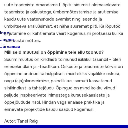
uute teadmiste omandamist, õpitu sidumist olemasolevate
teadmiste ja oskustega, ümbermõtestamise ja arutlemise
kaudu uute vaatenurkade avamist ning iseenda ja
ümbritseva analüüsimist, et näha suuremat pilti. Ka lõputöö
Inge
kirjutamine oli kahtlemata väärt kogemus nii protsessi kui ka
Jasner,
tulemuste mõttes.
Järvamaa
Milliseid muutusi on õppimine teie ellu toonud?
Suurim muutus on kindlasti toimunud isiklikul tasandil – olen
enesekindlam ja -teadlikum. Oskuste ja teadmiste kõrval on
õppimine andnud ka hulgaliselt muid eluks vajalikke oskusi,
nagu (aja)planeerimine, paindlikkus, samuti kasvatanud
sihikindlust ja tahtejõudu. Õpingud on mind kokku viinud
paljude inspireerivate inimestega kursusekaaslaste ja
õppejõudude näol. Hindan väga erialase praktika ja
erinevate projektide kaudu saadud kogemusi.
Autor: Tanel Raig