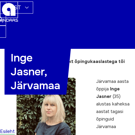
EST
Inge
Elumuutev kursusetöö. Projekt õpingukaaslastega tõi
Jasner,
uue karjääri
Järvamaa aasta
Järvamaa
õppija
Inge
Jasner
(35)
alustas kaheksa
aastat tagasi
õpinguid
Järvamaa
Esileht