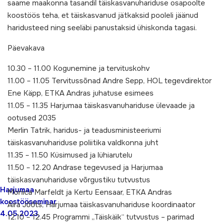
saame maakonna tasandil täiskasvanuhariduse osapoolte
koostöös teha, et täiskasvanud jätkaksid pooleli jäänud
haridusteed ning seeläbi panustaksid ühiskonda tagasi.
Päevakava
10.30 – 11.00 Kogunemine ja tervituskohv
11.00 – 11.05 Tervitussõnad Andre Sepp, HOL tegevdirektor
Ene Käpp, ETKA Andras juhatuse esimees
11.05 – 11.35 Harjumaa täiskasvanuhariduse ülevaade ja
ootused 2035
Merlin Tatrik, haridus- ja teadusministeeriumi
täiskasvanuhariduse poliitika valdkonna juht
11.35 – 11.50 Küsimused ja lühiarutelu
11.50 – 12.20 Andrase tegevused ja Harjumaa
täiskasvanuhariduse võrgustiku tutvustus
Harjumaa
Monica Marfeldt ja Kertu Eensaar, ETKA Andras
koostööseminar
Aira Jõõts, Harjumaa täiskasvanuhariduse koordinaator
4.05.2023,
12.10 – 12.45 Programmi „Täiskäik“ tutvustus – parimad