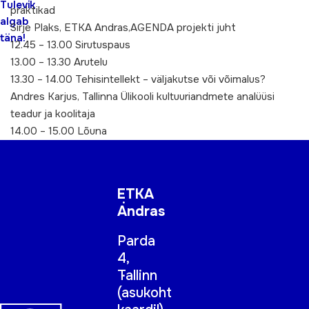
Tulevik
praktikad
algab
Sirje Plaks, ETKA Andras,AGENDA projekti juht
täna!
12.45 – 13.00 Sirutuspaus
13.00 – 13.30 Arutelu
13.30 – 14.00 Tehisintellekt – väljakutse või võimalus?
Andres Karjus, Tallinna Ülikooli kultuuriandmete analüüsi
teadur ja koolitaja
14.00 – 15.00 Lõuna
ETKA
Andras
Parda
4,
Tallinn
(
asukoht