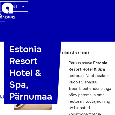
EST
Estonia
Tippkokk, kes paneb õpilaste silmad särama
Resort
Pärnus asuva
Estonia
Resort Hotel & Spa
Hotel &
restorani Noot peakokk
Spa,
Rudolf Visnapuu
treenib pühendunult iga
Pärnumaa
päev paremaks oma
Esileht
restorani töötajaid ning
on hinnatud
koostööpartner ja