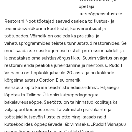
õpetaja
kutseõppeasutustele.
Restorani Noot töötajad saavad osaleda toitlustus- ja
teenindusvaldkonna koolitustel, konverentsidel ja
töötubades. Võimalik on osaleda ka praktikal ja
vahetusprogrammides teistes tunnustatud restoranides. Sel
moel saadakse uusi kogemusi teistelt professionaalidelt ja
laiendatakse oma suhtlusvõrgustikku. Suurim väärtus on aga
restorani enda peakoka juhendamine ja mentorlus. Rudolf
Visnapuu on tippkokk juba üle 20 aasta ja on kokkade
kõrgeima autasu Cordon Bleu omanik.
Visnapuu õpib ka ise teadmiste edasiandmist. Hiljaaegu
lõpetas ta Tallinna Ülikoolis kutsepedagoogika
bakalaureuseõppe. Seetõttu on ta hinnatud koolitaja ka
väljaspool kodurestorani. Ta valmistab praktikante ja
töötajaid kutsevõistlusteks ette ning kaasab neid
kutsekoolides õppepäevade läbiviimiseks. „Rudolf Visnapuu
paneb õpilaste silmad särama,“ ütleb Viljandi