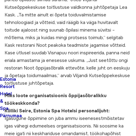
Kutseõppekeskuse toitlustuse valdkonna juhtõpetaja Lea
Kask. „Ta mitte ainult ei õpeta toiduvalmistamise
tehnoloogiaid ja võtteid, vaid räägib ka väga huvitavalt
toitude ajaloost ning suunab õpilasi minema süvitsi –
mõtlema, miks ja kuidas mingi protsess toimub,“ selgitab
Kask restorani Noot peakoka teadmiste jagamise võtteid.
Kase ütlusel suudab Visnapuu noori inspireerida, panna neid
eriala armastama ja enesesse uskuma. „Just seetõttu ongi
restoran Noot õppijasõbralik ettevõte, kelle juht on eeskuju
ja õpetaja toidumaailmas,“ arvab Viljandi Kutseõppekeskuse
Estonia
toitlustuse juhtõpetaja.
Resort
Hotel
Miks loote organisatsioonis õppijasõbralikku
&
töökeskkonda?
Spa,
Külliki Seire, Estonia Spa Hotelsi personalijuht:
Pärnumaa
Igasugune õppimine on juba ammu iseenesestmõistetav
igas vähegi edumeelses organisatsioonis. Nii soosime ka
meie igati nii keskhariduse omandamist, töökohapõhist