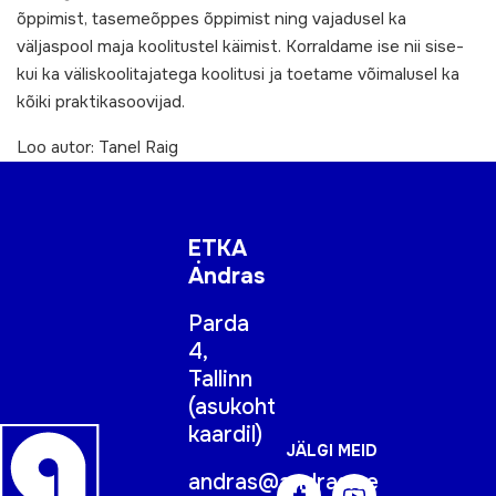
õppimist, tasemeõppes õppimist ning vajadusel ka
väljaspool maja koolitustel käimist. Korraldame ise nii sise-
kui ka väliskoolitajatega koolitusi ja toetame võimalusel ka
kõiki praktikasoovijad.
Loo autor: Tanel Raig
ETKA
Andras
Parda
4,
Tallinn
(
asukoht
kaardil
)
JÄLGI MEID
andras@andras.ee