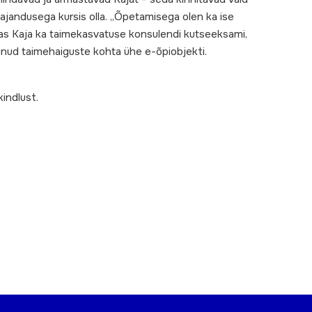
majandusega kursis olla. „Õpetamisega olen ka ise
itas Kaja ka taimekasvatuse konsulendi kutseeksami,
einud taimehaiguste kohta ühe e-õpiobjekti.
indlust.