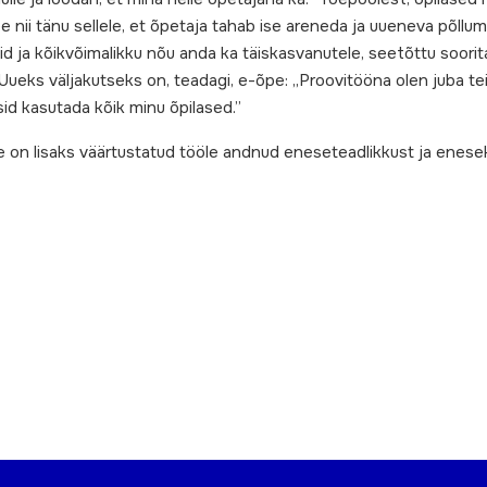
e nii tänu sellele, et õpetaja tahab ise areneda ja uueneva põllu
guid ja kõikvõimalikku nõu anda ka täiskasvanutele, seetõttu soor
Uueks väljakutseks on, teadagi, e-õpe: „Proovitööna olen juba t
id kasutada kõik minu õpilased.”
ne on lisaks väärtustatud tööle andnud eneseteadlikkust ja enesek