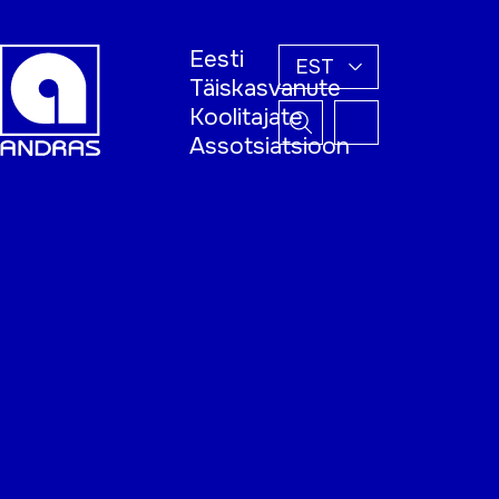
Eesti
EST
Täiskasvanute
Koolitajate
Assotsiatsioon
Esileht
Õppijale
Koolitajale
Täiskasvanud
õppija nädal