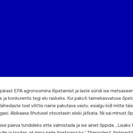
pärast EPA agronoomina lõpetamist ja laste sündi ise metsasee
astus ja konkurents tegi elu raskeks. Kui pakuti taimekasvatuse õpe
lähedaste toel võttis naine pakutava vastu, esialgu küll mitte täi
agasi. Abikaasa õhutusel otsustasin siiski jätkata. Nii sai minust 
gmise päeva tundideks ette valmistada ja ise ainet õppida. „Lisak
ulle ja loodan, et mina neile õpetajana ka.” Tõepoolest, õpilased