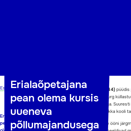
Organisatsioon
Projektid
Kontakt
Erialaõpetajana
Esileht
Järvamaa aasta õppija Kaja Vessart (44)
püüdis 
pean olema kursis
hakata. Algul läks kõik kenasti, kuid siis turg küll
Maamajanduskoolis, oli kõhklemist küllaga. Suuresti 
uueneva
olnud ma üldse kindel, kas tulen sügisel ikka kooli t
Erialaõpetajana
põllumajandusega
pean
Aasta sai raske. Nii mõnigi kord tuli poole ööni jär
olema
olnud koolis tööl 6 aastat. Mu õpilased meeldivad m