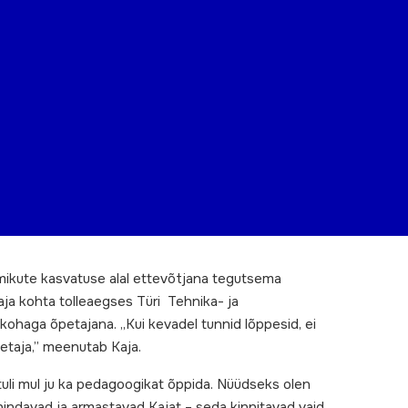
mikute kasvatuse alal ettevõtjana tegutsema
taja kohta tolleaegses Türi Tehnika- ja
skohaga õpetajana. „Kui kevadel tunnid lõppesid, ei
õpetaja,” meenutab Kaja.
s tuli mul ju ka pedagoogikat õppida. Nüüdseks olen
 hindavad ja armastavad Kajat – seda kinnitavad vaid