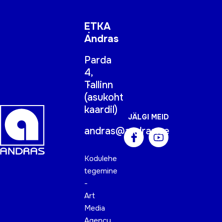
ETKA
Andras
Parda
4,
Tallinn
(
asukoht
kaardil
)
JÄLGI MEID
andras@andras.ee
Kodulehe
tegemine
-
Art
Media
Agency