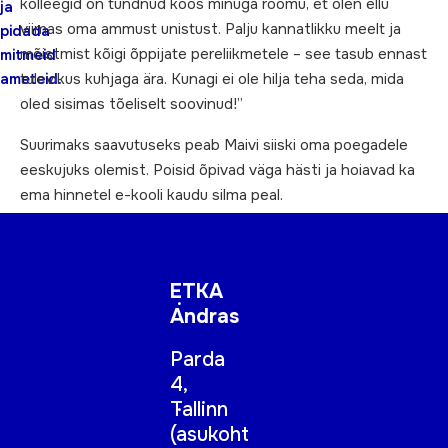
kolleegid on tundnud koos minuga rõõmu, et olen ellu
ja
viimas oma ammust unistust. Palju kannatlikku meelt ja
pidada
mõistmist kõigi õppijate pereliikmetele – see tasub ennast
mitmeid
tulevikus kuhjaga ära. Kunagi ei ole hilja teha seda, mida
ameteid.
oled sisimas tõeliselt soovinud!”
Suurimaks saavutuseks peab Maivi siiski oma poegadele
eeskujuks olemist. Poisid õpivad väga hästi ja hoiavad ka
ema hinnetel e-kooli kaudu silma peal.
ETKA
Andras
Parda
4,
Tallinn
(
asukoht