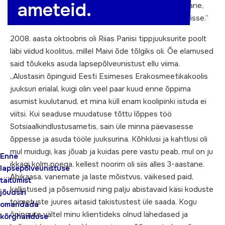
ameteid.
meelde, et käeline tegevus on mulle väga meelepärane,
kuid elu suunas mind hoopis Sotsiaalkindlustusametisse.”
2008. aasta oktoobris oli Riias Pariisi tippjuuksurite poolt
läbi viidud koolitus, millel Maivi õde tõlgiks oli. Õe elamused
said tõukeks asuda lapsepõlveunistust ellu viima.
„Alustasin õpinguid Eesti Esimeses Erakosmeetikakoolis
juuksuri erialal, kuigi olin veel paar kuud enne õppima
asumist kuulutanud, et mina küll enam koolipinki istuda ei
viitsi. Kui seaduse muudatuse tõttu lõppes töö
Sotsiaalkindlustusametis, sain üle minna päevasesse
õppesse ja asuda tööle juuksurina. Kõhklusi ja kahtlusi oli
mul muidugi, kas jõuab ja kuidas pere vastu peab, mul on ju
Enne
ikkagi kolm poega, kellest noorim oli siis alles 3-aastane.
lapsepõlveunistuse
Abikaasa, vanemate ja laste mõistvus, väikesed paid,
täitumist
kallistused ja põsemusid ning palju abistavaid käsi koduste
jõudsin
toimetuste juures aitasid takistustest üle saada. Kogu
omandada
õpingute vältel minu klientideks olnud lähedased ja
kõrghariduse