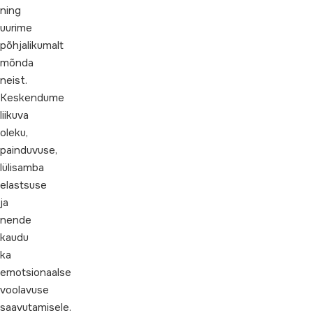
ning
uurime
põhjalikumalt
mõnda
neist.
Keskendume
liikuva
oleku,
painduvuse,
lülisamba
elastsuse
ja
nende
kaudu
ka
emotsionaalse
voolavuse
saavutamisele.