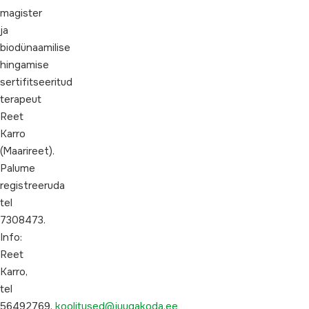
magister
ja
biodünaamilise
hingamise
sertifitseeritud
terapeut
Reet
Karro
(Maarireet).
Palume
registreeruda
tel
7308473.
Info:
Reet
Karro,
tel
56492769,
koolitused@juugakoda.ee