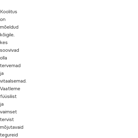
Koolitus
on
mõeldud
kõigile,
kes
soovivad
olla
tervemad
ja
vitaalsemad.
Vaatleme
füüsilist
ja
vaimset
tervist
mõjutavaid
tegureid