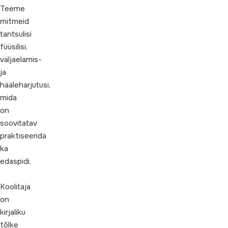
Teeme
mitmeid
tantsulisi
füüsilisi,
väljaelamis-
ja
hääleharjutusi,
mida
on
soovitatav
praktiseerida
ka
edaspidi.
Koolitaja
on
kirjaliku
tõlke