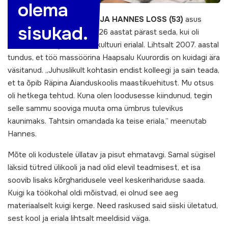
olema
LÄÄNEMAA AASTA ÕPPIJA HANNES LOSS (53)
asus
sisukad.
juhuse läbi uuesti õppima 26 aastat pärast seda, kui oli
lõpetanud kõrgkooli kehakultuuri erialal. Lihtsalt 2007. aastal
tundus, et töö massöörina Haapsalu Kuurordis on kuidagi ära
väsitanud. „Juhuslikult kohtasin endist kolleegi ja sain teada,
et ta õpib Räpina Aianduskoolis maastikuehitust. Mu otsus
oli hetkega tehtud. Kuna olen loodusesse kiindunud, tegin
selle sammu sooviga muuta oma ümbrus tulevikus
kaunimaks. Tahtsin omandada ka teise eriala,” meenutab
Hannes.
Mõte oli kodustele üllatav ja pisut ehmatavgi. Samal sügisel
läksid tütred ülikooli ja nad olid elevil teadmisest, et isa
soovib lisaks kõrgharidusele veel keskerihariduse saada.
Kuigi ka töökohal oldi mõistvad, ei olnud see aeg
materiaalselt kuigi kerge. Need raskused said siiski ületatud,
sest kool ja eriala lihtsalt meeldisid väga.