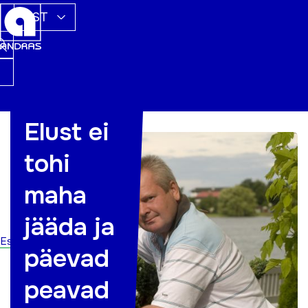
EST
Elust ei
tohi
maha
jääda ja
Esileht
päevad
peavad