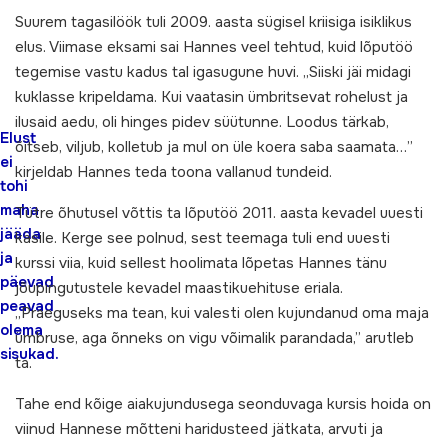
Suurem tagasilöök tuli 2009. aasta sügisel kriisiga isiklikus
elus. Viimase eksami sai Hannes veel tehtud, kuid lõputöö
tegemise vastu kadus tal igasugune huvi. „Siiski jäi midagi
kuklasse kripeldama. Kui vaatasin ümbritsevat rohelust ja
ilusaid aedu, oli hinges pidev süütunne. Loodus tärkab,
Elust
õitseb, viljub, kolletub ja mul on üle koera saba saamata…”
ei
kirjeldab Hannes teda toona vallanud tundeid.
tohi
maha
Tütre õhutusel võttis ta lõputöö 2011. aasta kevadel uuesti
jääda
käsile. Kerge see polnud, sest teemaga tuli end uuesti
ja
kurssi viia, kuid sellest hoolimata lõpetas Hannes tänu
päevad
jõupingutustele kevadel maastikuehituse eriala.
peavad
„Praeguseks ma tean, kui valesti olen kujundanud oma maja
olema
ümbruse, aga õnneks on vigu võimalik parandada,” arutleb
sisukad.
ta.
Tahe end kõige aiakujundusega seonduvaga kursis hoida on
viinud Hannese mõtteni haridusteed jätkata, arvuti ja