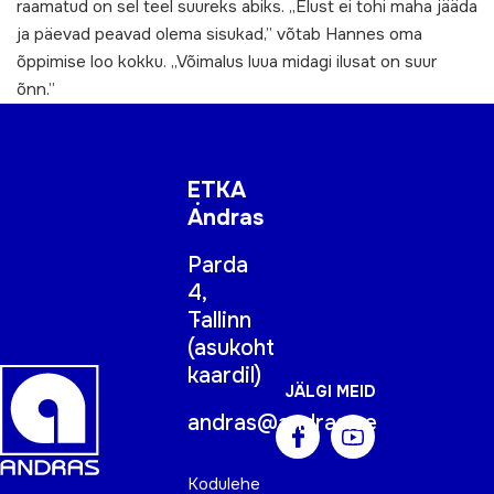
raamatud on sel teel suureks abiks. „Elust ei tohi maha jääda
ja päevad peavad olema sisukad,” võtab Hannes oma
õppimise loo kokku. „Võimalus luua midagi ilusat on suur
õnn.”
ETKA
Andras
Parda
4,
Tallinn
(
asukoht
kaardil
)
JÄLGI MEID
andras@andras.ee
Kodulehe