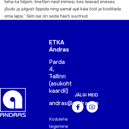
teha ka hiljem. Imetlen neid inimesi, kes leiavad eneses
jõudu ja julgust õppida ning samal ajal käia tööl ja koolitada
oma lapsi.” Siim ise on seda hästi suutnud.
ETKA
Andras
Parda
4,
Tallinn
(
asukoht
kaardil
)
JÄLGI MEID
andras@andras.ee
Kodulehe
tegemine