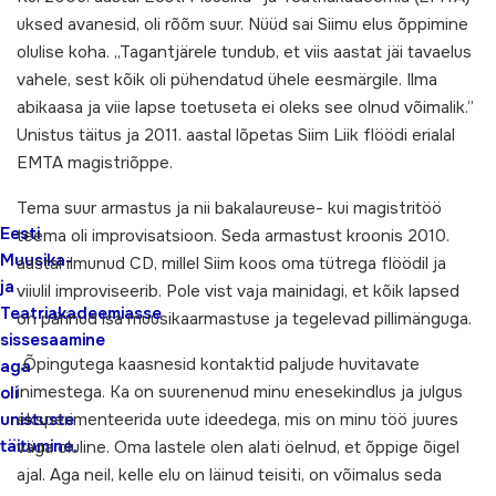
uksed avanesid, oli rõõm suur. Nüüd sai Siimu elus õppimine
olulise koha. „Tagantjärele tundub, et viis aastat jäi tavaelus
vahele, sest kõik oli pühendatud ühele eesmärgile. Ilma
abikaasa ja viie lapse toetuseta ei oleks see olnud võimalik.”
Unistus täitus ja 2011. aastal lõpetas Siim Liik flöödi erialal
EMTA magistriõppe.
Tema suur armastus ja nii bakalaureuse- kui magistritöö
Eesti
teema oli improvisatsioon. Seda armastust kroonis 2010.
Muusika-
aastal ilmunud CD, millel Siim koos oma tütrega flöödil ja
ja
viiulil improviseerib. Pole vist vaja mainidagi, et kõik lapsed
Teatriakadeemiasse
on pärinud isa muusikaarmastuse ja tegelevad pillimänguga.
sissesaamine
„Õpingutega kaasnesid kontaktid paljude huvitavate
aga
inimestega. Ka on suurenenud minu enesekindlus ja julgus
oli
eksperimenteerida uute ideedega, mis on minu töö juures
unistuste
täitumine.
väga oluline. Oma lastele olen alati öelnud, et õppige õigel
ajal. Aga neil, kelle elu on läinud teisiti, on võimalus seda