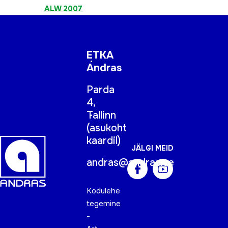
ALW 2007
ETKA
Andras
Parda
4,
Tallinn
(
asukoht
kaardil
)
JÄLGI MEID
andras@andras.ee
Kodulehe
tegemine
-