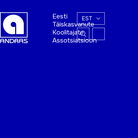
Eesti
EST
Täiskasvanute
Koolitajate
Assotsiatsioon
Esileht
Õppijale
Koolitajale
Täiskasvanud
õppija nädal