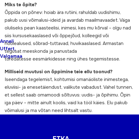
Miks te õpite?
Õppida on põnev: hoiab ära rutiini, rahuldab uudishimu,
pakub uusi võimalusi-ideid ja avardab maailmavaadet. Väga
oluliseks pean kaasteelisi, inimesi, kes mu kõrval – olgu nad
siis kursusekaaslased või õppejõud, kolleegid või
Anneli
hoolealused, sõbrad-tuttavad, huvikaaslased. Armastan
Uffert,
tegusat meeskonda ja panustada
Valgamaa
toredatesse eesmärkidesse ning ühes tegemistesse.
Milliseid muutusi on õppimine teie ellu toonud?
Iseendaga tegelemist, kohtumisi omanäoliste inimestega,
eluviisi- ja enesetäiendust, valikute vabadust. Vahel tunnen,
et sellest saab omamoodi sõltuvus: uudis- ja õpihimu. Õpin
iga päev – mitte ainult koolis, vaid ka tööl käies. Elu pakub
võimalusi ja ma võtan need lihtsalt vastu.
ETKA