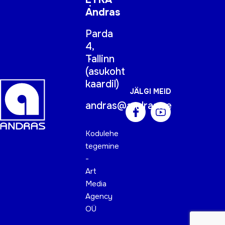
Andras
Parda
4,
Tallinn
(
asukoht
kaardil
)
JÄLGI MEID
andras@andras.ee
Kodulehe
tegemine
-
Art
Media
Agency
OÜ