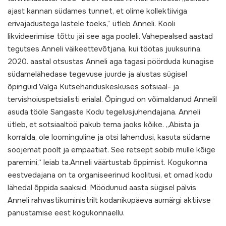
ajast kannan südames tunnet, et olime kollektiiviga
erivajadustega lastele toeks,“ ütleb Anneli. Kooli
likvideerimise tõttu jäi see aga pooleli. Vahepealsed aastad
tegutses Anneli väikeettevõtjana, kui töötas juuksurina.
2020. aastal otsustas Anneli aga tagasi pöörduda kunagise
südamelähedase tegevuse juurde ja alustas sügisel
õpinguid Valga Kutsehariduskeskuses sotsiaal- ja
tervishoiuspetsialisti erialal. Õpingud on võimaldanud Annelil
asuda tööle Sangaste Kodu tegelusjuhendajana. Anneli
ütleb, et sotsiaaltöö pakub tema jaoks kõike. „Abista ja
korralda, ole loominguline ja otsi lahendusi, kasuta südame
soojemat poolt ja empaatiat. See retsept sobib mulle kõige
paremini,“ leiab ta.Anneli väärtustab õppimist. Kogukonna
eestvedajana on ta organiseerinud koolitusi, et omad kodu
lähedal õppida saaksid. Möödunud aasta sügisel pälvis
Anneli rahvastikuministrilt kodanikupäeva aumärgi aktiivse
panustamise eest kogukonnaellu.