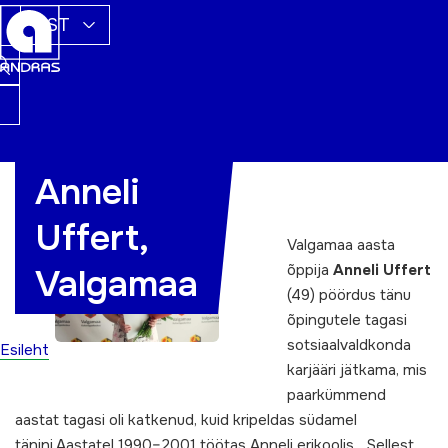
EST
Anneli
Pööre karjääris
Uffert,
Valgamaa aasta
õppija
Anneli Uffert
Valgamaa
(49) pöördus tänu
õpingutele tagasi
sotsiaalvaldkonda
Esileht
karjääri jätkama, mis
paarkümmend
aastat tagasi oli katkenud, kuid kripeldas südamel
tänini.Aastatel 1990–2001 töötas Anneli erikoolis. „Sellest