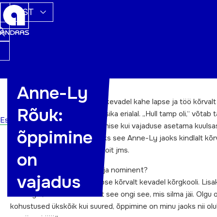
EST
Anne-Ly
Anne-Ly Rõuk
(42) lõpetas kevadel kahe lapse ja töö kõrvalt
Rõuk:
Muusikaakadeemia koolimuusika erialal. „Hull tamp oli,“ võtab t
Esileht
aja kokku. Kui ta peaks õppimise kui vajaduse asetama kuuls
õppimine
Maslow’ püramiidi, siis seisaks see Anne-Ly jaoks kindlalt kõr
põhivajadustega nagu õhk, toit jms.
on
Kuidas sai Sinust aasta õppija nominent?
vajadus
„Lõpetasin kahe väikese lapse kõrvalt kevadel kõrgkooli. Lisa
huviringid, kus käin – ilmselt see ongi see, mis silma jäi. Olgu 
kohustused ükskõik kui suured, õppimine on minu jaoks nii olul