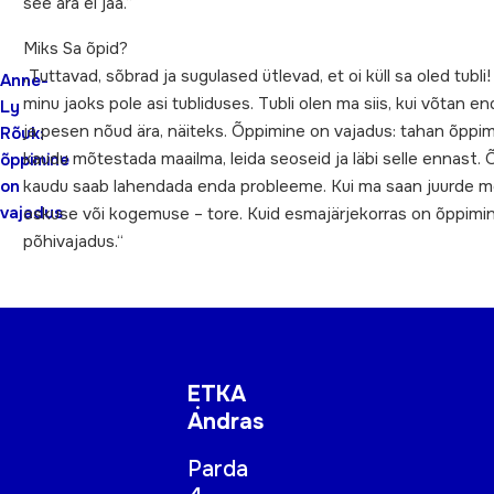
see ära ei jää.“
Miks Sa õpid?
„Tuttavad, sõbrad ja sugulased ütlevad, et oi küll sa oled tubli
Anne-
minu jaoks pole asi tubliduses. Tubli olen ma siis, kui võtan e
Ly
ja pesen nõud ära, näiteks. Õppimine on vajadus: tahan õppi
Rõuk:
kaudu mõtestada maailma, leida seoseid ja läbi selle ennast.
õppimine
on
kaudu saab lahendada enda probleeme. Kui ma saan juurde 
vajadus
oskuse või kogemuse – tore. Kuid esmajärjekorras on õppimine
põhivajadus.“
ETKA
Andras
Parda