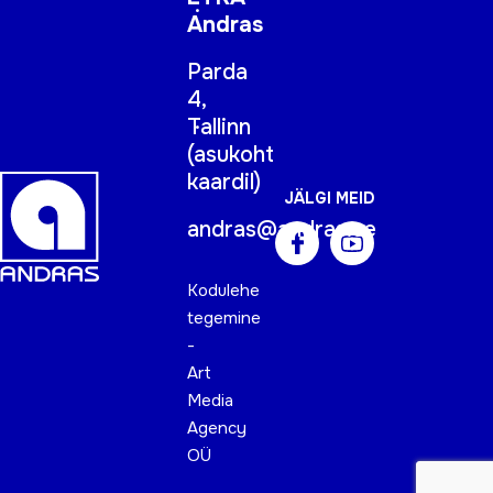
Andras
Parda
4,
Tallinn
(
asukoht
kaardil
)
JÄLGI MEID
andras@andras.ee
Kodulehe
tegemine
-
Art
Media
Agency
OÜ