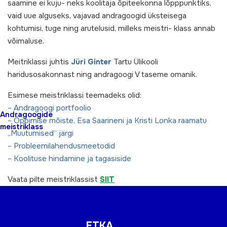
saamine ei kuju- neks koolitaja õpiteekonna lõpppunktiks,
vaid uue alguseks, vajavad andragoogid üksteisega
kohtumisi, tuge ning arutelusid, milleks meistri- klass annab
võimaluse.
Meitriklassi juhtis
Jüri Ginter
Tartu Ülikooli
haridusosakonnast ning andragoogi V taseme omanik.
Esimese meistriklassi teemadeks olid:
– Andragoogi portfoolio
Andragoogide
– Õppimise mõiste, Esa Saarineni ja Kristi Lonka raamatu
meistriklass
„Muutumised“ järgi
– Probleemilahendusmeetodid
– Koolituse hindamine ja tagasiside
Vaata pilte meistriklassist
SIIT
ETKA