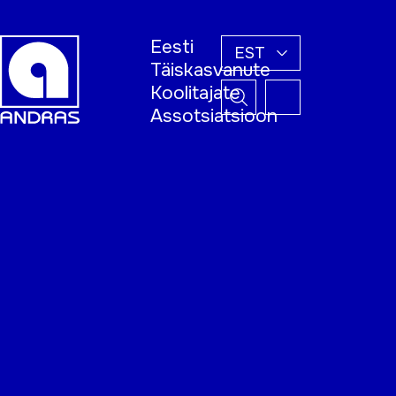
Eesti
EST
Täiskasvanute
Koolitajate
Assotsiatsioon
Esileht
Õppijale
Koolitajale
Täiskasvanud
õppija nädal