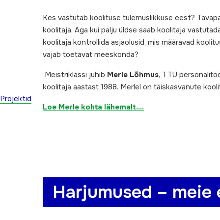
Kes vastutab koolituse tulemuslikkuse eest? Tavapä
koolitaja. Aga kui palju üldse saab koolitaja vastuta
koolitaja kontrollida asjaolusid, mis määravad koolit
vajab toetavat meeskonda?
Meistriklassi juhib
Merle Lõhmus
, TTÜ personalitö
koolitaja aastast 1988. Merlel on täiskasvanute kooli
Projektid
Loe Merle kohta lähemalt….
Harjumused – meie 