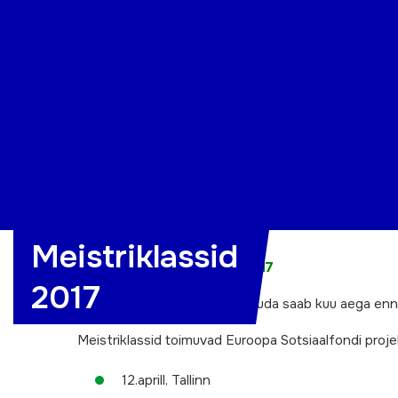
Organisatsioon
Projektid
Kontakt
Meistriklassid
Meistriklasside kalender 2017
2017
Meistriklassidesse registreeruda saab kuu aega enn
Meistriklassid toimuvad Euroopa Sotsiaalfondi proj
12.aprill, Tallinn