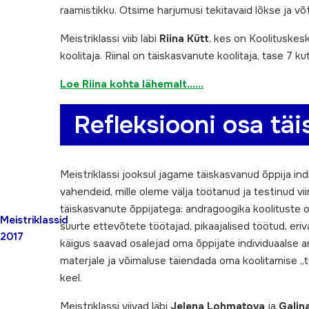
raamistikku. Otsime harjumusi tekitavaid lõkse ja v
Meistriklassi viib läbi
Riina Kütt
, kes on Koolituskesk
koolitaja. Riinal on täiskasvanute koolitaja, tase 7 ku
Loe Riina kohta lähemalt……
Refleksiooni osa tä
Meistriklassi jooksul jagame täiskasvanud õppija in
vahendeid, mille oleme välja töötanud ja testinud vi
täiskasvanute õppijatega: andragoogika koolituste o
Meistriklassid
suurte ettevõtete töötajad, pikaajalised töötud, eriv
2017
käigus saavad osalejad oma õppijate individuaalse ar
materjale ja võimaluse täiendada oma koolitamise „tö
keel.
Meistriklassi viivad läbi
Jelena Lohmatova
ja
Galin