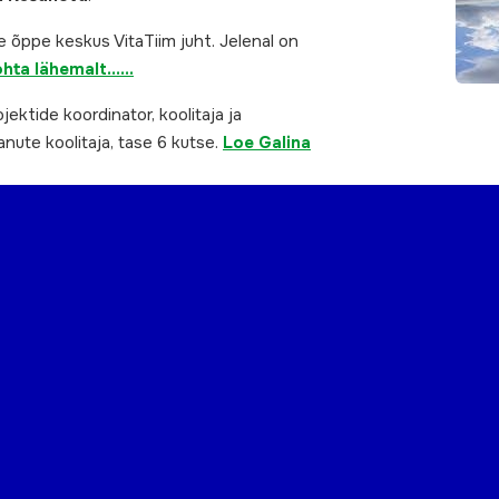
 õppe keskus VitaTiim juht. Jelenal on
ohta lähemalt……
ektide koordinator, koolitaja ja
anute koolitaja, tase 6 kutse.
Loe Galina