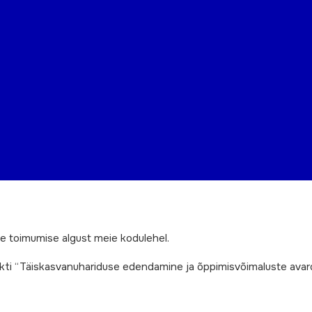
e toimumise algust meie kodulehel.
ekti “Täiskasvanuhariduse edendamine ja õppimisvõimaluste avar