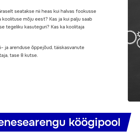
raselt seatakse nii heas kui halvas fookusse
da koolituse mõju eest? Kas ja kui palju saab
use tegeliku kasuteguri? Kas ka koolitaja
ö- ja arenduse õppejõud, täiskasvanute
taja, tase 8 kutse.
enesearengu köögipool