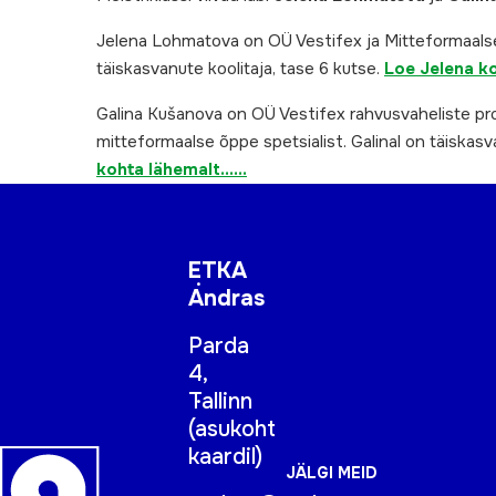
Jelena Lohmatova on OÜ Vestifex ja Mitteformaalse
täiskasvanute koolitaja, tase 6 kutse.
Loe Jelena k
Galina Kušanova on OÜ Vestifex rahvusvaheliste proj
mitteformaalse õppe spetsialist. Galinal on täiskasv
kohta lähemalt……
ETKA
Andras
Parda
4,
Tallinn
(
asukoht
kaardil
)
JÄLGI MEID