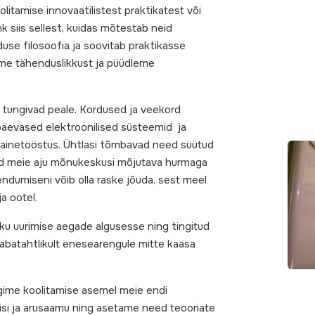
itamise innovaatilistest praktikatest või
k siis sellest, kuidas mõtestab neid
se filosoofia ja soovitab praktikasse
ime tähenduslikkust ja püüdleme
kt tungivad peale. Kordused ja veekord
apäevased elektroonilised süsteemid ja
duainetööstus. Ühtlasi tõmbavad need süütud
ined meie aju mõnukeskusi mõjutava hurmaga
ndumiseni võib olla raske jõuda, sest meel
a ootel.
iku uurimise aegade algusesse ning tingitud
 vabatahtlikult enesearengule mitte kaasa
ägime koolitamise asemel meie endi
isi ja arusaamu ning asetame need teooriate