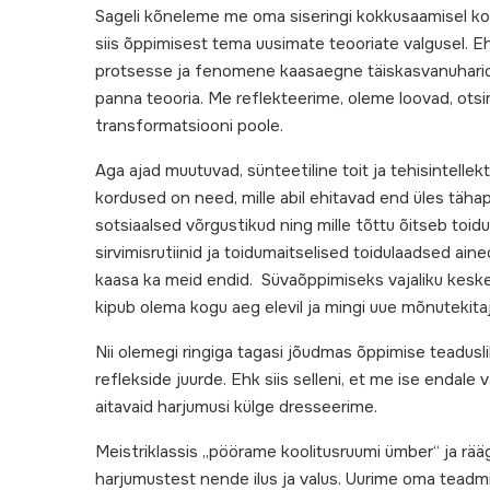
Sageli kõneleme me oma siseringi kokkusaamisel kool
siis õppimisest tema uusimate teooriate valgusel. Eh
protsesse ja fenomene kaasaegne täiskasvanuharidu
panna teooria. Me reflekteerime, oleme loovad, ots
transformatsiooni poole.
Aga ajad muutuvad, sünteetiline toit ja tehisintelle
kordused on need, mille abil ehitavad end üles täh
sotsiaalsed võrgustikud ning mille tõttu õitseb toi
sirvimisrutiinid ja toidumaitselised toidulaadsed a
kaasa ka meid endid. Süvaõppimiseks vajaliku keske
kipub olema kogu aeg elevil ja mingi uue mõnutekitaj
Nii olemegi ringiga tagasi jõudmas õppimise teadusl
reflekside juurde. Ehk siis selleni, et me ise endale
aitavaid harjumusi külge dresseerime.
Meistriklassis „pöörame koolitusruumi ümber“ ja rä
harjumustest nende ilus ja valus. Uurime oma teadm