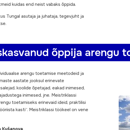
õtmeid kuidas end neist vabaks õppida.
us Tungal asutaja ja juhataja, tegevjuht ja
tse.
iskasvanud õppija arengu t
dividuaalse arengu toetamise meetodeid ja
imaste aastate jooksul erinevate
salejad, koolide õpetajad, eakad inimesed,
ajadustega inimesed, jne. Meistriklassi
engu toetamiseks erinevaid ideid, praktilisi
öriista kasti“. Meistriklassi töökeel on vene
a Kušanova
.