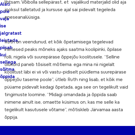
lihtsam. Võibolla sellepärast, et vajalikud materjalid olid aja
Alati
jooksul talletatud ja kursuse ajal sai pidevalt tegeleda
pole
eneseanalüüsiga.
vaja
ise
jalgratast
leiutada,
Ruth on veendunud, et kõik õpetamisega tegelevad
piisab
inimesed peaks mõneks ajaks saatma koolipinki, õpilase
kui
rolli, nigela või suurepärase õppejõu koolitusele. “Selline
sellega
olukord paneb tõsiselt mõtlema: ega mina nii nigelalt
sõitma
koolitust läbi ei vii või vastu-pidiselt püüdlema suurepärase
õppida
õppejõu taseme poole”, ütleb Ruth ning lisab, et kõik me
püüame pidevalt kedagi õpetada, aga see on tegelikult vaid
tingimuste loomine. “Midagi omandada ja õppida saab
inimene ainult ise, omaette küsimus on, kas me selle ka
tegelikult kasutusele võtame”, mõtiskleb Järvamaa aasta
õppija.