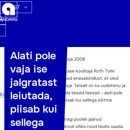
EST
Alati pole
Ruth Türk
,
Järvamaa aasta õppija 2008
vaja ise
Järvamaa aasta õppija, 45-aastase koolitaja Ruth Türki
sõnul annavad täiendus-kursused enesekindlust, et oled
jalgratast
õigel teel ja teinud seni õiget asja. Teisalt on ka uudishimu ja
leiutada,
soov teada saada, kuidas ja mida teised teevad – alati pole
Esileht
ju vaja ise jalgratast leiutada, piisab kui sellega sõitma
piisab kui
õppida.
sellega
Ühel hetkel tundis Ruth, et kunagi pooleli jäänud
sisseastumine Pedagoogikaülikooli võiks nüüd teoks saada.