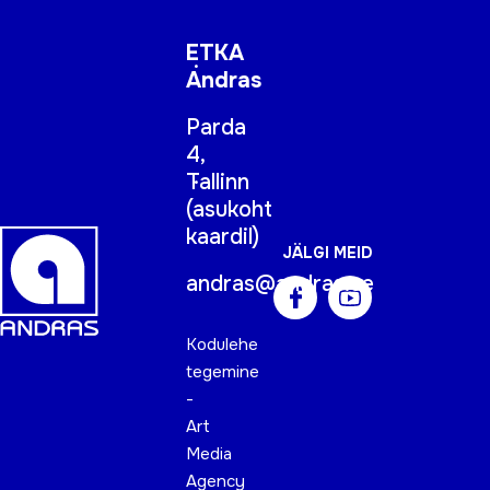
ETKA
Andras
Parda
4,
Tallinn
(
asukoht
kaardil
)
JÄLGI MEID
andras@andras.ee
Kodulehe
tegemine
-
Art
Media
Agency