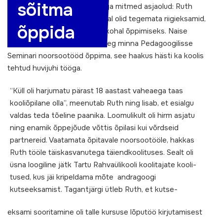
sõitma
Valikuvõimalusi kitsendasid aga mitmed asjaolud: Ruth
soovis õppida kaugõppes ja tal olid tegemata riigieksamid,
õppida
samuti puudus raha tasulisel kohal õppimiseks. Naise
kurtmise peale soovitas kolleeg minna Pedagoogilisse
Seminari noorsootööd õppima, see haakus hästi ka koolis
tehtud huvijuhi tööga.
“Küll oli harjumatu pärast 18 aastast vaheaega taas
kooliõpilane olla”, meenutab Ruth ning lisab, et esialgu
valdas teda tõeline paanika. Loomulikult oli hirm asjatu
ning enamik õppejõude võttis õpilasi kui võrdseid
partnereid. Vaatamata õpitavale noorsootööle, hakkas
Ruth tööle täiskasvanutega täiendkoolituses. Sealt oli
üsna loogiline jätk Tartu Rahvaülikooli koolitajate kooli-
tused, kus jäi kripeldama mõte andragoogi
kutseeksamist. Tagantjärgi ütleb Ruth, et kutse-
eksami sooritamine oli talle kursuse lõputöö kirjutamisest