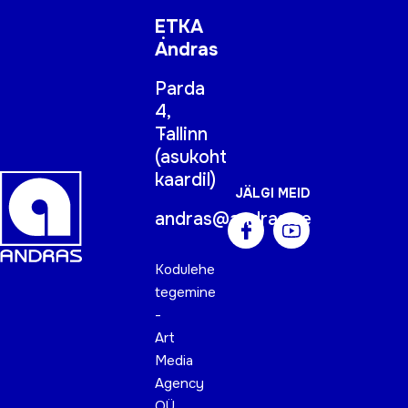
ETKA
Andras
Parda
4,
Tallinn
(
asukoht
kaardil
)
JÄLGI MEID
andras@andras.ee
Kodulehe
tegemine
-
Art
Media
Agency
OÜ