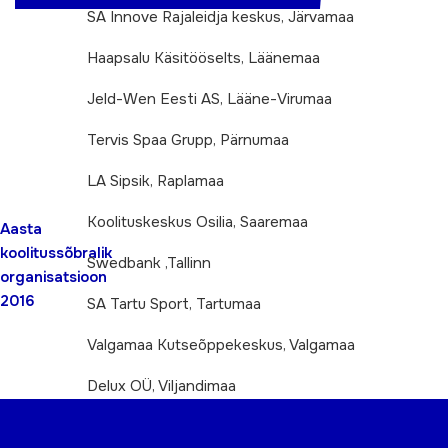
SA Innove Rajaleidja keskus, Järvamaa
Haapsalu Käsitööselts, Läänemaa
Jeld-Wen Eesti AS, Lääne-Virumaa
Tervis Spaa Grupp, Pärnumaa
LA Sipsik, Raplamaa
Koolituskeskus Osilia, Saaremaa
Aasta
koolitussõbralik
Swedbank ,Tallinn
organisatsioon
2016
SA Tartu Sport, Tartumaa
Valgamaa Kutseõppekeskus, Valgamaa
Delux OÜ, Viljandimaa