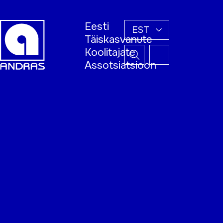
Eesti
EST
Täiskasvanute
Koolitajate
Assotsiatsioon
Esileht
Õppijale
Koolitajale
Täiskasvanud
õppija nädal